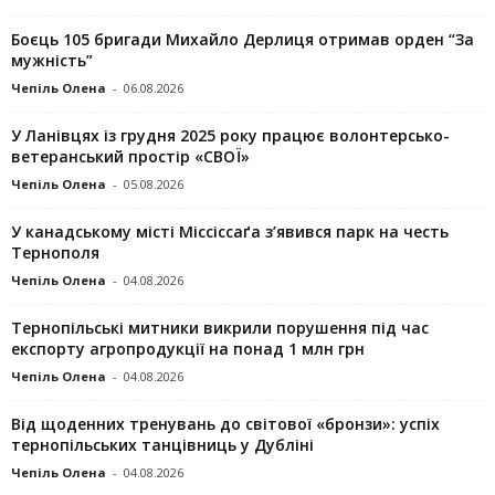
Боєць 105 бригади Михайло Дерлиця отримав орден “За
мужність”
Чепіль Олена
-
06.08.2026
У Ланівцях із грудня 2025 року працює волонтерсько-
ветеранський простір «СВОЇ»
Чепіль Олена
-
05.08.2026
У канадському місті Міссіссаґа з’явився парк на честь
Тернополя
Чепіль Олена
-
04.08.2026
Тернопільські митники викрили порушення під час
експорту агропродукції на понад 1 млн грн
Чепіль Олена
-
04.08.2026
Від щоденних тренувань до світової «бронзи»: успіх
тернопільських танцівниць у Дубліні
Чепіль Олена
-
04.08.2026