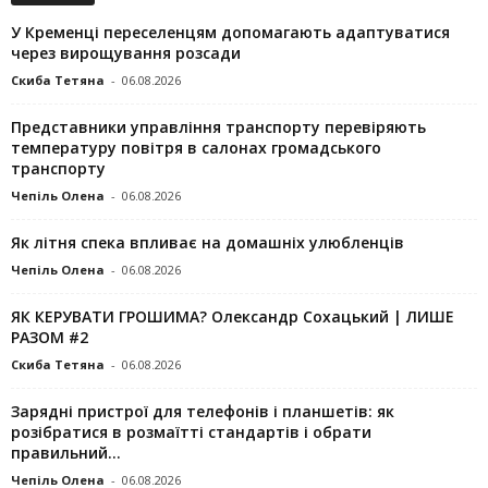
У Кременці переселенцям допомагають адаптуватися
через вирощування розсади
Скиба Тетяна
-
06.08.2026
Представники управління транспорту перевіряють
температуру повітря в салонах громадського
транспорту
Чепіль Олена
-
06.08.2026
Як літня спека впливає на домашніх улюбленців
Чепіль Олена
-
06.08.2026
ЯК КЕРУВАТИ ГРОШИМА? Олександр Сохацький | ЛИШЕ
РАЗОМ #2
Скиба Тетяна
-
06.08.2026
Зарядні пристрої для телефонів і планшетів: як
розібратися в розмаїтті стандартів і обрати
правильний...
Чепіль Олена
-
06.08.2026