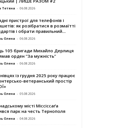
ацький | ЛИШЕ РАЗОМ #2
а Тетяна
-
06.08.2026
дні пристрої для телефонів і
шетів: як розібратися в розмаїтті
дартів і обрати правильний...
ль Олена
-
06.08.2026
ць 105 бригади Михайло Дерлиця
имав орден “За мужність”
ль Олена
-
06.08.2026
нівцях із грудня 2025 року працює
онтерсько-ветеранський простір
ОЇ»
ль Олена
-
05.08.2026
надському місті Міссіссаґа
ився парк на честь Тернополя
ль Олена
-
04.08.2026