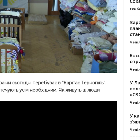
Сох
Скиб
Заря
план
стан
Чепі
Боє
отр
Чепі
У Ла
раїни сьогодні перебуває в “Карітас Тернопіль”.
вол
ечують усім необхідним. Як живуть ці люди –
«СВ
Чепі
У ка
з’яв
Чепі