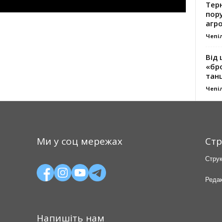
Тер
пору
агро
Чепі
Від 
«бро
танц
Чепі
Ми у соц мережах
Стр
Струк
Редак
Напишіть нам