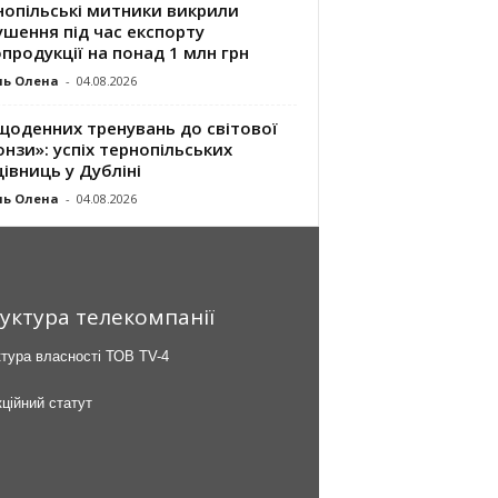
нопільські митники викрили
шення під час експорту
продукції на понад 1 млн грн
ль Олена
-
04.08.2026
щоденних тренувань до світової
нзи»: успіх тернопільських
івниць у Дубліні
ль Олена
-
04.08.2026
уктура телекомпанії
тура власності ТОВ TV-4
ційний статут