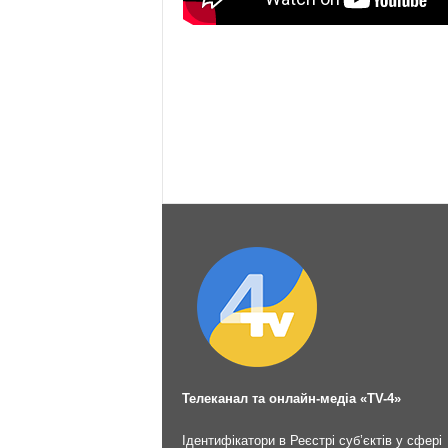
Телеканал та онлайн-медіа «TV-4»
Ідентифікатори в Реєстрі суб’єктів у сфері