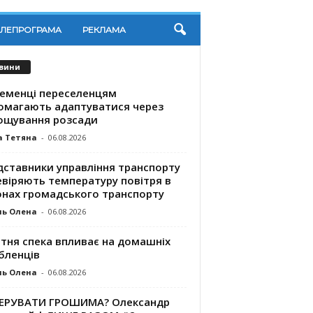
ЕЛЕПРОГРАМА
РЕКЛАМА
вини
ременці переселенцям
омагають адаптуватися через
ощування розсади
а Тетяна
-
06.08.2026
дставники управління транспорту
евіряють температуру повітря в
онах громадського транспорту
ль Олена
-
06.08.2026
ітня спека впливає на домашніх
бленців
ль Олена
-
06.08.2026
КЕРУВАТИ ГРОШИМА? Олександр