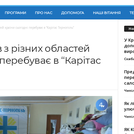
ПРОГРАМИ
ПРО НАС
ДОПОМОГА
НАШІ ВІТАННЯ
Т
ей країни сьогодні перебуває в “Карітас Тернопіль”
Но
У К
доп
 з різних областей
вир
 перебуває в “Карітас
Скиб
Пре
пер
сал
Чепі
Як л
улю
Чепі
ЯК 