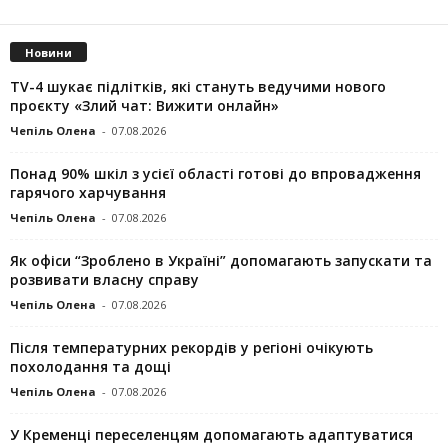
Новини
TV-4 шукає підлітків, які стануть ведучими нового
проєкту «Злий чат: Вижити онлайн»
Чепіль Олена
-
07.08.2026
Понад 90% шкіл з усієї області готові до впровадження
гарячого харчування
Чепіль Олена
-
07.08.2026
Як офіси “Зроблено в Україні” допомагають запускaти та
розвивати власну справу
Чепіль Олена
-
07.08.2026
Після температурних рекордів у регіоні очікують
похолодання та дощі
Чепіль Олена
-
07.08.2026
У Кременці переселенцям допомагають адаптуватися