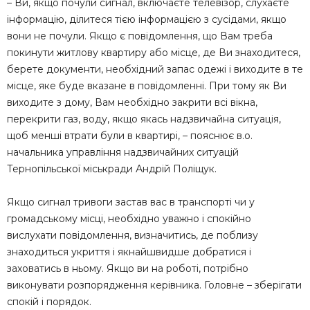
– Ви, якщо почули сигнал, включаєте телевізор, слухаєте
інформацію, ділитеся тією інформацією з сусідами, якщо
вони не почули. Якщо є повідомлення, що Вам треба
покинути житлову квартиру або місце, де Ви знаходитеся,
берете документи, необхідний запас одежі і виходите в те
місце, яке буде вказане в повідомленні. При тому як Ви
виходите з дому, Вам необхідно закрити всі вікна,
перекрити газ, воду, якщо якась надзвичайна ситуація,
щоб менші втрати були в квартирі, – пояснює в.о.
начальника управління надзвичайних ситуацій
Тернопільської міськради Андрій Поліщук.
Якщо сигнал тривоги застав вас в транспорті чи у
громадському місці, необхідно уважно і спокійно
вислухати повідомлення, визначитись, де поблизу
знаходиться укриття і якнайшвидше добратися і
заховатись в ньому. Якщо ви на роботі, потрібно
виконувати розпорядження керівника. Головне – зберігати
спокій і порядок.