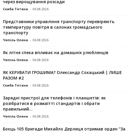
через вирощування розсади
Скиба Тетяна
-
06.08.2026
Представники управління транспорту перевіряють
температуру повітря в салонах громадського
транспорту
Чепіль Олена
-
06.08.2026
Як літня спека впливає на домашніх улюбленців
Чепіль Олена
-
06.08.2026
ЯК КЕРУВАТИ ГРОШИМА? Олександр Сохацький | ЛИШЕ
РАЗОМ #2
Скиба Тетяна
-
06.08.2026
Зарядні пристрої для телефонів і планшетів: як
розібратися в розмаїтті стандартів і обрати
правильний...
Чепіль Олена
-
06.08.2026
Боєць 105 бригади Михайло Дерлиця отримав орден “За