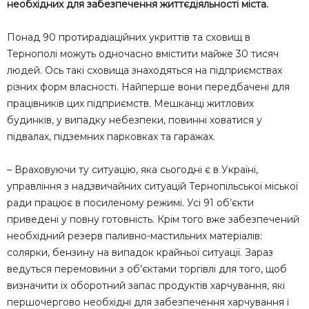
необхідних для забезпечення життєдіяльності міста.
Понад 90 протирадіаційних укриттів та сховищ в
Тернополі можуть одночасно вмістити майже 30 тисяч
людей. Ось такі сховища знаходяться на підприємствах
різних форм власності. Найперше вони передбачені для
працівників цих підприємств. Мешканці житлових
будинків, у випадку небезпеки, повинні ховатися у
підвалах, підземних парковках та гаражах.
– Враховуючи ту ситуацію, яка сьогодні є в Україні,
управління з надзвичайних ситуацій Тернопільської міської
ради працює в посиленому режимі. Усі 91 об’єкти
приведені у повну готовність. Крім того вже забезпечений
необхідний резерв паливно-мастильних матеріалів:
солярки, бензину на випадок крайньої ситуації. Зараз
ведуться перемовини з об’єктами торгівлі для того, щоб
визначити їх оборотний запас продуктів харчування, які
першочергово необхідні для забезпечення харчування і