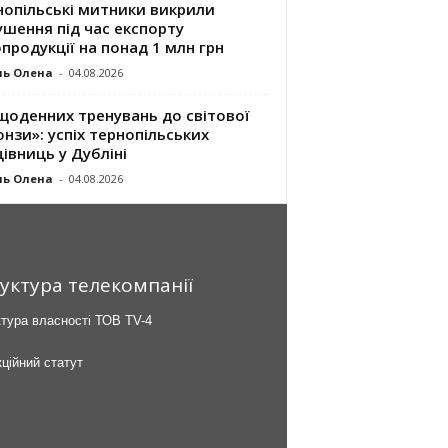
нопільські митники викрили
шення під час експорту
продукції на понад 1 млн грн
ль Олена
-
04.08.2026
щоденних тренувань до світової
нзи»: успіх тернопільських
івниць у Дубліні
ль Олена
-
04.08.2026
уктура телекомпанії
тура власності ТОВ TV-4
ційний статут