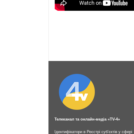
Телеканал та онлайн-медіа «TV-4»
Ідентифікатори в Реєстрі суб’єктів у сфері