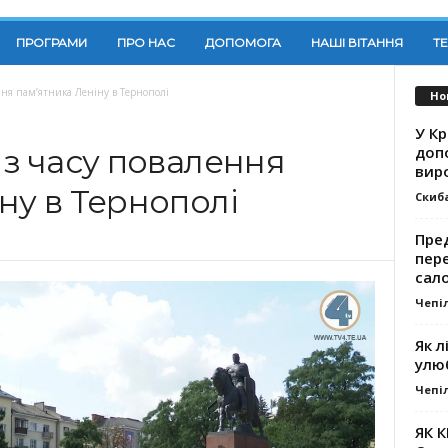
ПРОГРАМИ
ПРО НАС
ДОПОМОГА
НАШІ ВІТАННЯ
Т
ння пам’ятника Леніну в Тернополі
Но
У К
доп
 з часу повалення
вир
ну в Тернополі
Скиб
Пре
пер
сал
Чепі
Як л
улю
Чепі
ЯК 