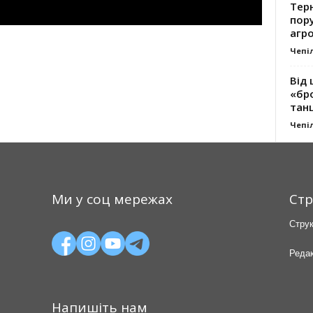
Тер
пору
агро
Чепі
Від 
«бро
танц
Чепі
Ми у соц мережах
Стр
Струк
Редак
Напишіть нам