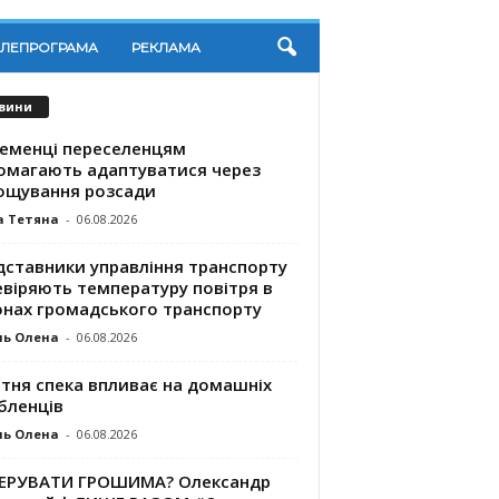
ЕЛЕПРОГРАМА
РЕКЛАМА
вини
ременці переселенцям
омагають адаптуватися через
ощування розсади
а Тетяна
-
06.08.2026
дставники управління транспорту
евіряють температуру повітря в
онах громадського транспорту
ль Олена
-
06.08.2026
ітня спека впливає на домашніх
бленців
ль Олена
-
06.08.2026
КЕРУВАТИ ГРОШИМА? Олександр