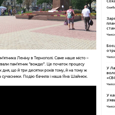
Сох
Скиб
Заря
план
стан
Чепі
Боє
отр
Чепі
м’ятника Леніну в Тернополі. Саме наше місто –
ували пам’ятник “вождю”. Це початок процесу
У Ла
 ж дня, що й три десятки років тому, й на тому ж
вол
 та сучасники. Подію бачила і наша Яна Шайнюк.
«СВ
Чепі
У ка
з’яв
Чепі