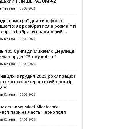
ацький | ЛИШЕ РАЗОМ #2
а Тетяна
-
06.08.2026
дні пристрої для телефонів і
шетів: як розібратися в розмаїтті
дартів і обрати правильний...
ль Олена
-
06.08.2026
ць 105 бригади Михайло Дерлиця
имав орден “За мужність”
ль Олена
-
06.08.2026
нівцях із грудня 2025 року працює
онтерсько-ветеранський простір
ОЇ»
ль Олена
-
05.08.2026
надському місті Міссіссаґа
ився парк на честь Тернополя
ль Олена
-
04.08.2026