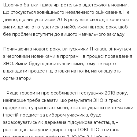
Щорічно батьки і школярі ретельно відстежують новини,
що стосуються зовнішнього незалежного оцінювання. Не
дивно, що випускникам 2018 року вже сьогодні хочеться
знати, до чого готуватися в найближчі півтора року, щоб
без проблем вступити до вищого навчального закладу.
Починаючи з нового року, випускники 11 класів зіткнуться
з черговими новинками в програмі і в процесі проведення
ЗНО. Зміни будуть досить значними, тому не варто
відкладати процес підготовки на потім, наголошують
організатори.
– Якщо говорити про особливості тестування 2018 року,
найперше треба сказати, що результати ЗНО із трьох
предметів, з української мови, з історії україни і математики
і третій предмет за вибором учасників, буде
зараховуватись як державна підсумкова атестація, –
розповідає заступник директора ТОКІППО з питань
моніторингу якості освіти на ЗНО Юрій Шайнюк.