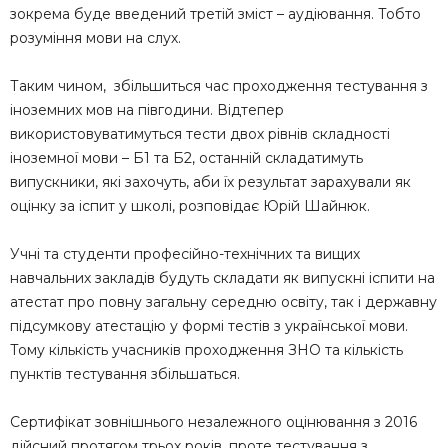
зокрема буде введений третій зміст – аудіювання. Тобто
розуміння мови на слух.
Таким чином, збільшиться час проходження тестування з
іноземних мов на півгодини. Відтепер
використовуватимуться тести двох рівнів складності
іноземної мови – Б1 та Б2, останній складатимуть
випускники, які захочуть, аби їх результат зарахували як
оцінку за іспит у школі, розповідає Юрій Шайнюк.
Учні та студенти професійно-технічних та вищих
навчальних закладів будуть складати як випускні іспити на
атестат про повну загальну середню освіту, так і державну
підсумкову атестацію у формі тестів з української мови.
Тому кількість учасників проходження ЗНО та кількість
пунктів тестування збільшаться.
Сертифікат зовнішнього незалежного оцінювання з 2016
дійсний протягом трьох років, проте тестування з