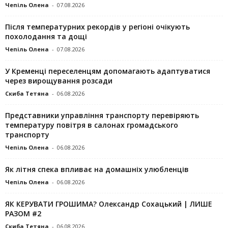
Чепіль Олена
-
07.08.2026
Після температурних рекордів у регіоні очікують
похолодання та дощі
Чепіль Олена
-
07.08.2026
У Кременці переселенцям допомагають адаптуватися
через вирощування розсади
Скиба Тетяна
-
06.08.2026
Представники управління транспорту перевіряють
температуру повітря в салонах громадського
транспорту
Чепіль Олена
-
06.08.2026
Як літня спека впливає на домашніх улюбленців
Чепіль Олена
-
06.08.2026
ЯК КЕРУВАТИ ГРОШИМА? Олександр Сохацький | ЛИШЕ
РАЗОМ #2
Скиба Тетяна
-
06.08.2026