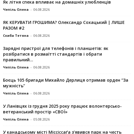
Як літня спека впливає на домашніх улюбленців
Чепіль Олена
-
06.08.2026
ЯК КЕРУВАТИ ГРОШИМА? Олександр Сохацький | ЛИШЕ
РАЗОМ #2
Скиба Тетяна
-
06.08.2026
Зарядні пристрої для телефонів і планшетів: як
розібратися в розмаїтті стандартів і обрати
правильний...
Чепіль Олена
-
06.08.2026
Боєць 105 бригади Михайло Дерлиця отримав орден “За
мужність”
Чепіль Олена
-
06.08.2026
У Ланівцях із грудня 2025 року працює волонтерсько-
ветеранський простір «СВОЇ»
Чепіль Олена
-
05.08.2026
У канадському місті Міссіссаґа з’явився парк на честь