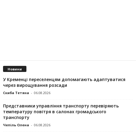
Новини
У Кременці переселенцям допомагають адаптуватися
через вирощування розсади
Скиба Тетяна
-
06.08.2026
Представники управління транспорту перевіряють
температуру повітря в салонах громадського
транспорту
Чепіль Олена
-
06.08.2026