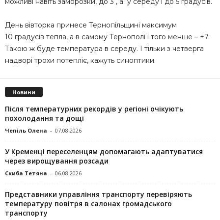
можливі навіть заморозки, до 3 , а у середу і до 5 градусів.
День вівторка принесе Тернопільщині максимум
10 градусів тепла, а в самому Тернополі і того менше – +7.
Такою ж буде температура в середу. І тільки з четверга
надворі трохи потепліє, кажуть синоптики.
Новини
Після температурних рекордів у регіоні очікують
похолодання та дощі
Чепіль Олена
-
07.08.2026
У Кременці переселенцям допомагають адаптуватися
через вирощування розсади
Скиба Тетяна
-
06.08.2026
Представники управління транспорту перевіряють
температуру повітря в салонах громадського
транспорту