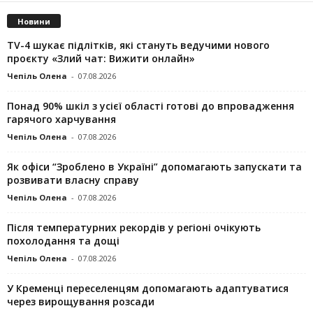
Новини
TV-4 шукає підлітків, які стануть ведучими нового
проєкту «Злий чат: Вижити онлайн»
Чепіль Олена
-
07.08.2026
Понад 90% шкіл з усієї області готові до впровадження
гарячого харчування
Чепіль Олена
-
07.08.2026
Як офіси “Зроблено в Україні” допомагають запускaти та
розвивати власну справу
Чепіль Олена
-
07.08.2026
Після температурних рекордів у регіоні очікують
похолодання та дощі
Чепіль Олена
-
07.08.2026
У Кременці переселенцям допомагають адаптуватися
через вирощування розсади