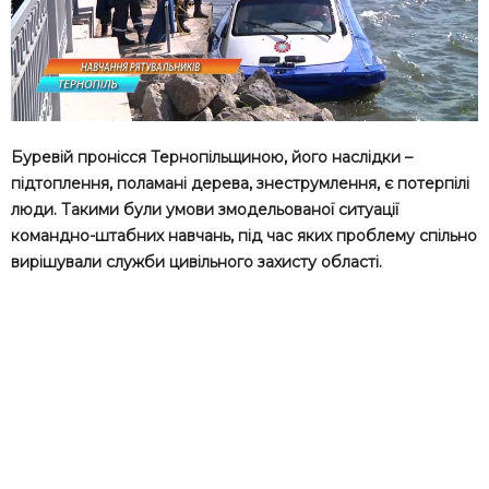
Буревій пронісся Тернопільщиною, його наслідки –
підтоплення, поламані дерева, знеструмлення, є потерпілі
люди. Такими були умови змодельованої ситуації
командно-штабних навчань, під час яких проблему спільно
вирішували служби цивільного захисту області.