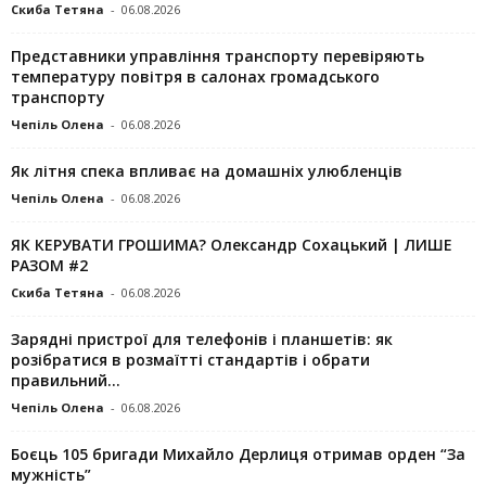
Скиба Тетяна
-
06.08.2026
Представники управління транспорту перевіряють
температуру повітря в салонах громадського
транспорту
Чепіль Олена
-
06.08.2026
Як літня спека впливає на домашніх улюбленців
Чепіль Олена
-
06.08.2026
ЯК КЕРУВАТИ ГРОШИМА? Олександр Сохацький | ЛИШЕ
РАЗОМ #2
Скиба Тетяна
-
06.08.2026
Зарядні пристрої для телефонів і планшетів: як
розібратися в розмаїтті стандартів і обрати
правильний...
Чепіль Олена
-
06.08.2026
Боєць 105 бригади Михайло Дерлиця отримав орден “За
мужність”