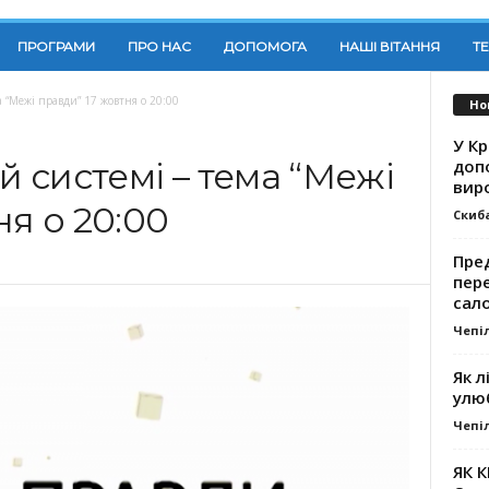
ПРОГРАМИ
ПРО НАС
ДОПОМОГА
НАШІ ВІТАННЯ
Т
 “Межі правди” 17 жовтня о 20:00
Но
У К
доп
й системі – тема “Межі
вир
ня о 20:00
Скиб
Пре
пер
сал
Чепі
Як л
улю
Чепі
ЯК 