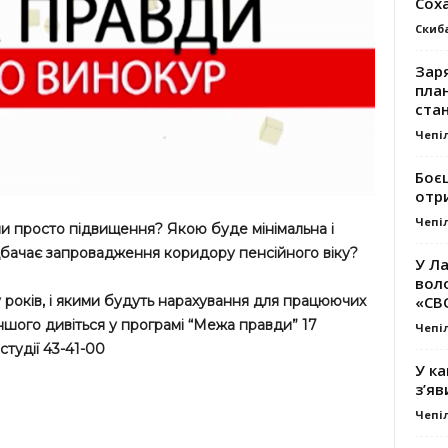
Сох
Скиб
Заря
план
стан
Чепі
Боє
отр
Чепі
чи просто підвищення? Якою буде мінімальна і
дбачає запровадження коридору пенсійного віку?
У Ла
вол
«СВ
у років, і якими будуть нарахування для працюючих
ншого дивіться у програмі “Межа правди” 17
Чепі
студії 43-41-00
У ка
з’яв
Чепі