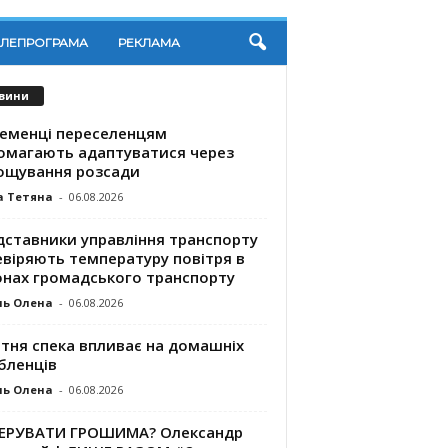
ЕЛЕПРОГРАМА
РЕКЛАМА
вини
ременці переселенцям
омагають адаптуватися через
ощування розсади
а Тетяна
-
06.08.2026
дставники управління транспорту
евіряють температуру повітря в
онах громадського транспорту
ль Олена
-
06.08.2026
ітня спека впливає на домашніх
бленців
ль Олена
-
06.08.2026
КЕРУВАТИ ГРОШИМА? Олександр