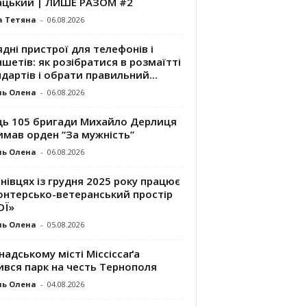
ацький | ЛИШЕ РАЗОМ #2
а Тетяна
-
06.08.2026
дні пристрої для телефонів і
шетів: як розібратися в розмаїтті
дартів і обрати правильний...
ль Олена
-
06.08.2026
ць 105 бригади Михайло Дерлиця
имав орден “За мужність”
ль Олена
-
06.08.2026
нівцях із грудня 2025 року працює
онтерсько-ветеранський простір
ОЇ»
ль Олена
-
05.08.2026
надському місті Міссіссаґа
ився парк на честь Тернополя
ль Олена
-
04.08.2026