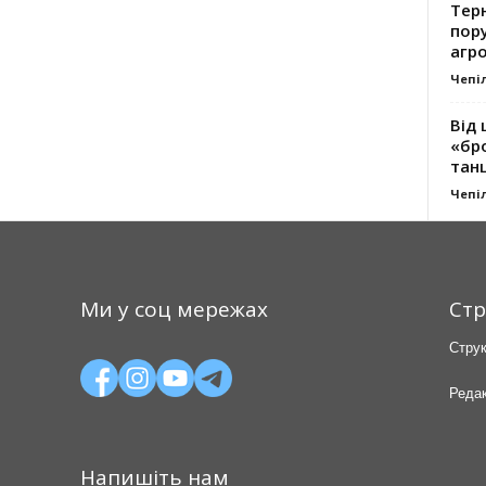
Тер
пору
агро
Чепі
Від 
«бро
танц
Чепі
Ми у соц мережах
Стр
Струк
Редак
Напишіть нам