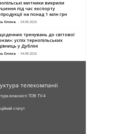
нопільські митники викрили
шення під час експорту
продукції на понад 1 млн грн
ль Олена
-
04.08.2026
щоденних тренувань до світової
нзи»: успіх тернопільських
івниць у Дубліні
ль Олена
-
04.08.2026
уктура телекомпанії
тура власності ТОВ TV-4
ційний статут