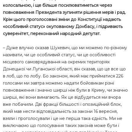
колосальною, і ще більше посилюватиметься через
повноваження Президента зупиняти рішення мерів і рад.
Крім цього проголосовані зміни до Конституції надають
«особливий статус» окупованому Донбасу, і підривають
суверенітет, переконаний народний депутат.
– Дуже влучно сказав Шухевич, що ми можемо по-різному
називати, чи це особливий статус, чи це особливості
місцевого самоврядування на окремих територіях
Донецької чи Луганської області, він сказав, що це все що
в лоб, що по лобу. Бо законом, який має прийматися 226
голосами ми завтра можемо надати бойовикам різні
повноваження і значно ширші ніж були в Криму, чи значно
ширші, які вони вимагають. Як це відбудеться ми вчора
вже побачили. Дві фракції більшості і опозиційний блок,
який мав нести відповідальність за закони 16 вересня,
взяли і проголосували і це не перша така єдність. Ми не
виключаємо що голосування таких законів може бути і