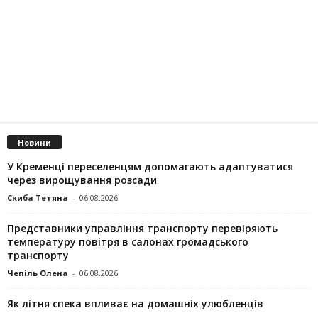
Новини
У Кременці переселенцям допомагають адаптуватися
через вирощування розсади
Скиба Тетяна
-
06.08.2026
Представники управління транспорту перевіряють
температуру повітря в салонах громадського
транспорту
Чепіль Олена
-
06.08.2026
Як літня спека впливає на домашніх улюбленців