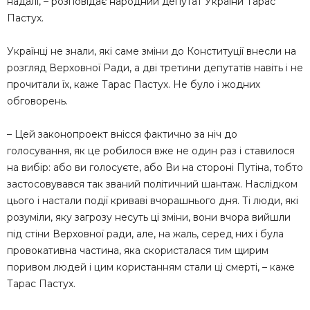
надалі, – розповідає народний депутат України Тарас
Пастух.
Українці не знали, які саме зміни до Конституції внесли на
розгляд Верховної Ради, а дві третини депутатів навіть і не
прочитали їх, каже Тарас Пастух. Не було і жодних
обговорень.
– Цей законопроект внісся фактично за ніч до
голосування, як це робилося вже не один раз і ставилося
на вибір: або ви голосуєте, або Ви на стороні Путіна, тобто
застосовувався так званий політичний шантаж. Наслідком
цього і настали події криваві вчорашнього дня. Ті люди, які
розуміли, яку загрозу несуть ці зміни, вони вчора вийшли
під стіни Верховної ради, але, на жаль, серед них і була
провокативна частина, яка скористалася тим щирим
поривом людей і цим користанням стали ці смерті, – каже
Тарас Пастух.