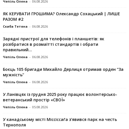
Чепіль Олена
-
06.08.2026
ЯК КЕРУВАТИ ГРОШИМА? Олександр Сохацький | ЛИШЕ
РАЗОМ #2
Скиба Тетяна
-
06.08.2026
Зарядні пристрої для телефонів і планшетів: як
розібратися в розмаїтті стандартів і обрати
правильний...
Чепіль Олена
-
06.08.2026
Боєць 105 бригади Михайло Дерлиця отримав орден “За
мужність”
Чепіль Олена
-
06.08.2026
У Ланівцях із грудня 2025 року працює волонтерсько-
ветеранський простір «СВОЇ»
Чепіль Олена
-
05.08.2026
У канадському місті Міссіссаґа з’явився парк на честь
Тернополя