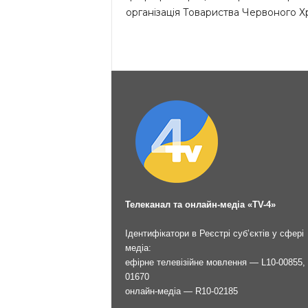
організація Товариства Червоного Х
Телеканал та онлайн-медіа «TV-4»
Ідентифікатори в Реєстрі суб’єктів у сфері
медіа:
ефірне телевізійне мовлення — L10-00855, 
01670
онлайн-медіа — R10-02185