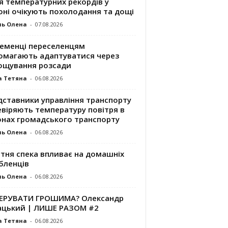
я температурних рекордів у
оні очікують похолодання та дощі
ль Олена
-
07.08.2026
ременці переселенцям
омагають адаптуватися через
ощування розсади
а Тетяна
-
06.08.2026
дставники управління транспорту
евіряють температуру повітря в
онах громадського транспорту
ль Олена
-
06.08.2026
ітня спека впливає на домашніх
бленців
ль Олена
-
06.08.2026
КЕРУВАТИ ГРОШИМА? Олександр
ацький | ЛИШЕ РАЗОМ #2
а Тетяна
-
06.08.2026