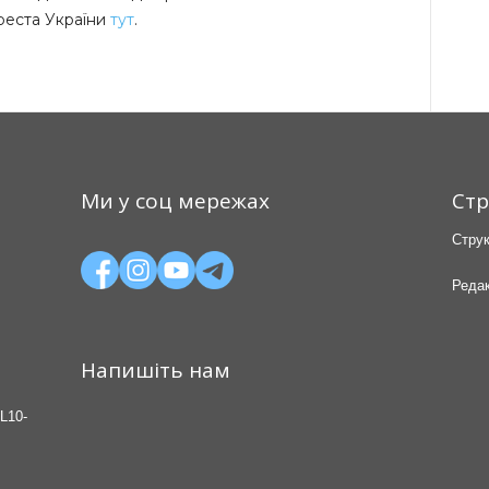
реста України
тут
.
Ми у соц мережах
Стр
Струк
Редак
Напишіть нам
L10-