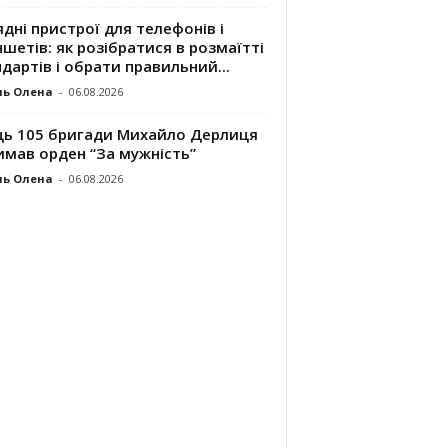
дні пристрої для телефонів і
шетів: як розібратися в розмаїтті
дартів і обрати правильний...
ль Олена
-
06.08.2026
ць 105 бригади Михайло Дерлиця
имав орден “За мужність”
ль Олена
-
06.08.2026