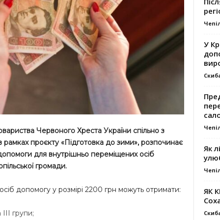
Післ
регі
Чепі
У К
доп
вир
Скиб
Пре
пер
сал
Чепі
Товариства Червоного Хреста України спільно з
рамках проєкту «Підготовка до зими», розпочинає
Як л
допомоги для внутрішньо переміщених осіб
улю
опільської громади.
Чепі
осіб допомогу у розмірі 2200 грн можуть отримати:
ЯК 
Сох
 ІІІ групи;
Скиб