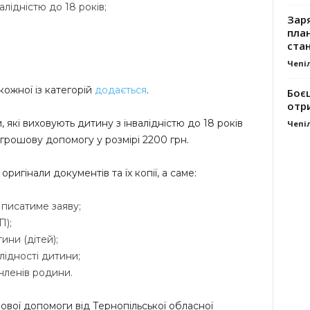
валідністю до 18 років;
Заря
план
стан
.
Чепі
ожної із категорій
додається
.
Боє
отр
 які виховують дитину з інвалідністю до 18 років
Чепі
рошову допомогу у розмірі 2200 грн.
ригінали документів та їх копії, а саме:
 писатиме заяву;
П);
ни (дітей);
лідності дитини;
членів родини.
ової допомоги від Тернопільської обласної