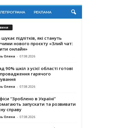
ЕЛЕПРОГРАМА
РЕКЛАМА
вини
 шукає підлітків, які стануть
учими нового проєкту «Злий чат:
ити онлайн»
ль Олена
-
07.08.2026
д 90% шкіл з усієї області готові
впровадження гарячого
чування
ль Олена
-
07.08.2026
фіси “Зроблено в Україні”
омагають запускaти та розвивати
ну справу
ль Олена
-
07.08.2026