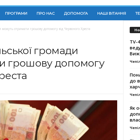
ПРОГРАМИ
ПРО НАС
ДОПОМОГА
НАШІ ВІТАННЯ
Т
и можуть отримати грошову допомогу від Червоного Хреста
Но
TV-4
вед
льської громади
Виж
и грошову допомогу
Чепі
реста
Пона
до 
хар
Чепі
Як о
доп
влас
Чепі