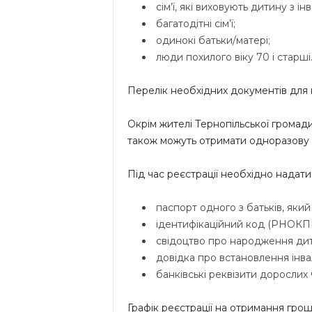
сім’ї, які виховують дитину з ін
багатодітні сім’ї;
одинокі батьки/матері;
люди похилого віку 70 і старші
Перелік необхідних документів для к
Окрім жителі Тернопільської громади,
також можуть отримати одноразову г
Під час реєстрації необхідно надати о
паспорт одного з батьків, який
ідентифікаційний код (РНОКП
свідоцтво про народження дити
довідка про встановлення інва
банківські реквізити дорослих 
Графік реєстрації на отримання грош