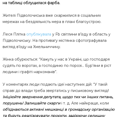
на таблиці облущилася фарба.
Жителі Підволочиська вже скаржилися в соціальних
мережах на бездіяльність мера в плані благоустрою.
Леся Плітка
опублікувала
у Fb світлини в’їзду в область у
Підволочиську. На противагу містянка сфотографувала
вигляд в’їзду на Хмельниччину.
Жінка обурюється: “Кажуть у нас в Україні, що господаря
судять по воротах, а господиню по порозі… Бур’яни в ріст
людини і графіті наркоманів”.
У коментарях люди подають ідеї наступних дій: “У такій
справі до влади треба звертатись у письмовому вигляді!
І
ніціюйте звернення депутата, щодо тих чи інших питань,
порушень! Залишайте скарги
і т. д. Але найкраще, коли
об’єднаються активні мешканці в громадську організацію
та будуть реалізовувати проєкти, задіюючи селищну