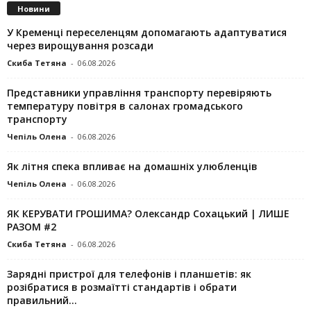
Новини
У Кременці переселенцям допомагають адаптуватися
через вирощування розсади
Скиба Тетяна
-
06.08.2026
Представники управління транспорту перевіряють
температуру повітря в салонах громадського
транспорту
Чепіль Олена
-
06.08.2026
Як літня спека впливає на домашніх улюбленців
Чепіль Олена
-
06.08.2026
ЯК КЕРУВАТИ ГРОШИМА? Олександр Сохацький | ЛИШЕ
РАЗОМ #2
Скиба Тетяна
-
06.08.2026
Зарядні пристрої для телефонів і планшетів: як
розібратися в розмаїтті стандартів і обрати
правильний...