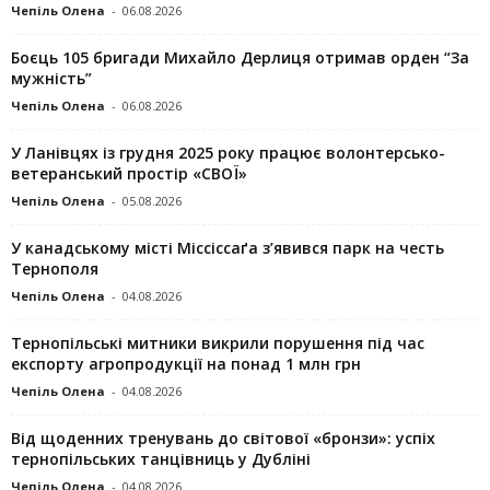
Чепіль Олена
-
06.08.2026
Боєць 105 бригади Михайло Дерлиця отримав орден “За
мужність”
Чепіль Олена
-
06.08.2026
У Ланівцях із грудня 2025 року працює волонтерсько-
ветеранський простір «СВОЇ»
Чепіль Олена
-
05.08.2026
У канадському місті Міссіссаґа з’явився парк на честь
Тернополя
Чепіль Олена
-
04.08.2026
Тернопільські митники викрили порушення під час
експорту агропродукції на понад 1 млн грн
Чепіль Олена
-
04.08.2026
Від щоденних тренувань до світової «бронзи»: успіх
тернопільських танцівниць у Дубліні
Чепіль Олена
-
04.08.2026