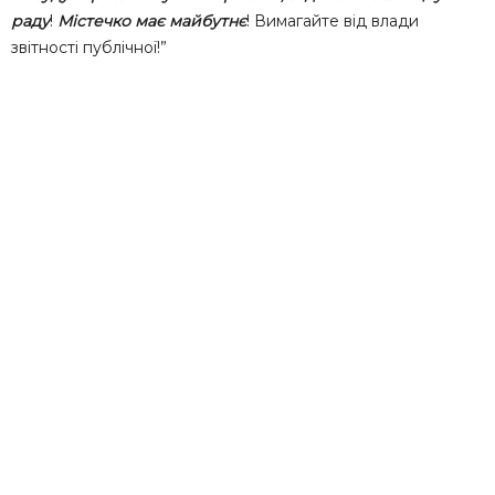
раду
!
Містечко має майбутнє
! Вимагайте від влади
звітності публічної!”