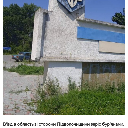
В’їзд в область зі сторони Підволочищини заріс бур’янами,