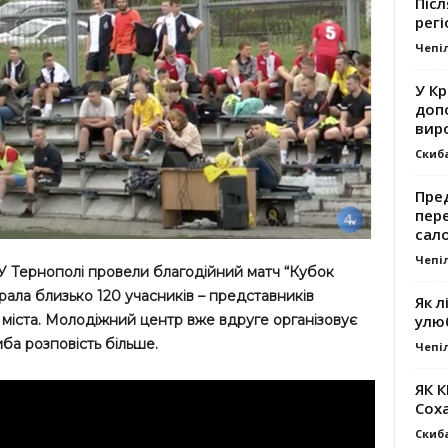
Післ
регі
Чепі
У К
доп
вир
Скиб
Пре
пер
сал
Чепі
и. У Тернополі провели благодійний матч “Кубок
брала близько 120 учасників – представників
Як л
міста. Молодіжний центр вже вдруге організовує
улю
ба розповість більше.
Чепі
ЯК 
Сох
Скиб