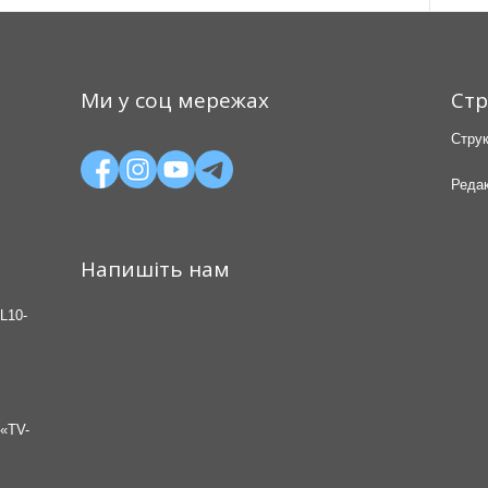
Ми у соц мережах
Стр
Струк
Редак
Напишіть нам
L10-
«TV-