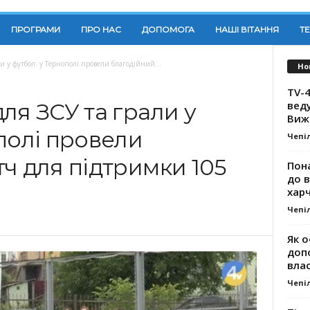
ПРОГРАМИ
ПРО НАС
ДОПОМОГА
НАШІ ВІТАННЯ
Т
и у футбол: у Тернополі провели благодійний...
Но
TV-4
вед
ля ЗСУ та грали у
Виж
полі провели
Чепі
ч для підтримки 105
Пона
до 
хар
Чепі
Як о
доп
влас
Чепі