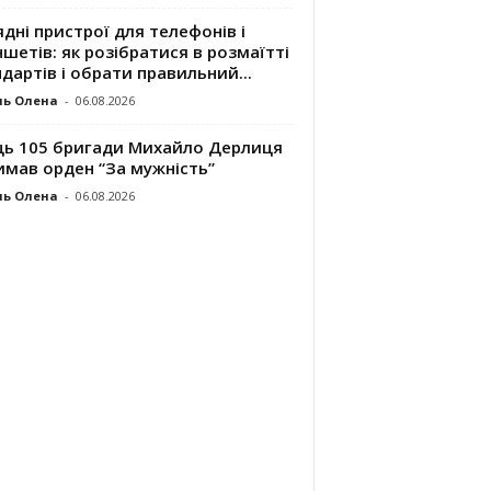
дні пристрої для телефонів і
шетів: як розібратися в розмаїтті
дартів і обрати правильний...
ль Олена
-
06.08.2026
ць 105 бригади Михайло Дерлиця
имав орден “За мужність”
ль Олена
-
06.08.2026