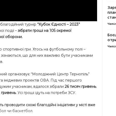
Заря
план
стан
Чепі
благодійний турнір
“Кубок Єдності – 2023”
ої події –
зібрати гроші на 105 окремої
Боє
ної оборони.
отр
Чепі
 спортивної гри. Хтось на футбольному полі –
ці зізнаються, що для них важливо бути учасниками
в.
 який організовує “Молодіжний Центр Тернопіль”
та іміджевих проектів ОВА. Під час першого
дужим учасникам, вдалося зібрали
26 тисяч гривень
.
 гривень
. Усі гроші ідуть на потреби ЗСУ.
ь проводити схожі благодійні ініціативи у місті вже
йбол чи баскетбол.