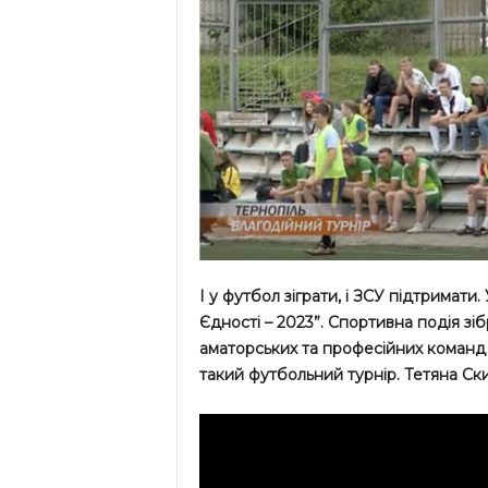
І у футбол зіграти, і ЗСУ підтримат
Єдності – 2023”. Спортивна подія зі
аматорських та професійних команд 
такий футбольний турнір. Тетяна Ски