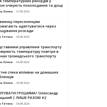
я температурних рекордів у
оні очікують похолодання та дощі
ль Олена
-
07.08.2026
ременці переселенцям
омагають адаптуватися через
ощування розсади
а Тетяна
-
06.08.2026
дставники управління транспорту
евіряють температуру повітря в
онах громадського транспорту
ль Олена
-
06.08.2026
ітня спека впливає на домашніх
бленців
ль Олена
-
06.08.2026
КЕРУВАТИ ГРОШИМА? Олександр
ацький | ЛИШЕ РАЗОМ #2
а Тетяна
-
06.08.2026