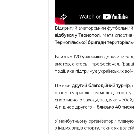
Відкритий аматорський футбольний 
відбувся у Тернопол
і. Мета спортивн
Тернопільської бригади територіаль
Близько
120 учасників
долучилися до
аматор, а хтось – професіонал. Грав
події, яка підтримує українських воїні
Це вже
другий благодійний турнір
,
разом з управлінням молоді, спорту 
спортивного заходу, завдяки небай
А під час другого –
близько 40 тисяч
У майбутньому організатори
плануют
з інших видів спорту
, таких як воле