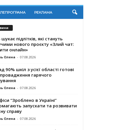
ЕЛЕПРОГРАМА
РЕКЛАМА
вини
 шукає підлітків, які стануть
учими нового проєкту «Злий чат:
ити онлайн»
ль Олена
-
07.08.2026
д 90% шкіл з усієї області готові
впровадження гарячого
чування
ль Олена
-
07.08.2026
фіси “Зроблено в Україні”
омагають запускaти та розвивати
ну справу
ль Олена
-
07.08.2026