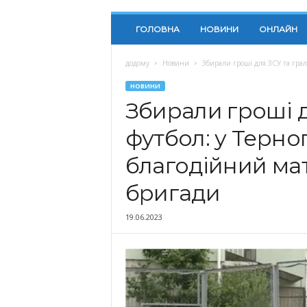
ГОЛОВНА
НОВИНИ
ОНЛАЙН
додому
Новини
Збирали гроші для ЗСУ та грал
НОВИНИ
Збирали гроші д
футбол: у Терно
благодійний мат
бригади
19.06.2023