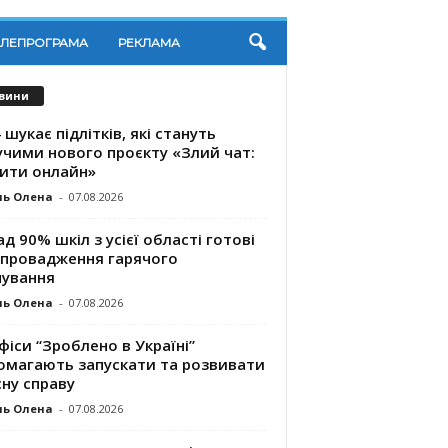
ЕЛЕПРОГРАМА
РЕКЛАМА
вини
 шукає підлітків, які стануть
учими нового проєкту «Злий чат:
ити онлайн»
ль Олена
-
07.08.2026
д 90% шкіл з усієї області готові
впровадження гарячого
чування
ль Олена
-
07.08.2026
фіси “Зроблено в Україні”
омагають запускaти та розвивати
ну справу
ль Олена
-
07.08.2026