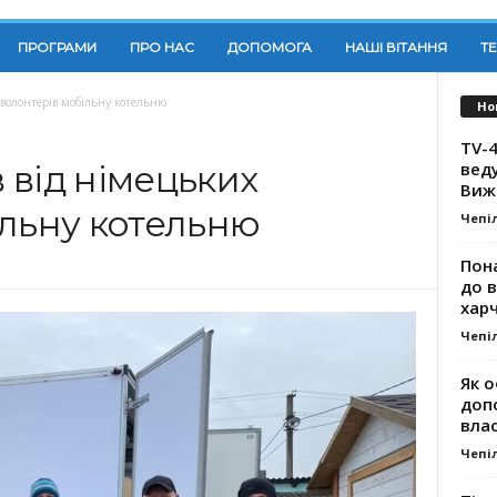
ПРОГРАМИ
ПРО НАС
ДОПОМОГА
НАШІ ВІТАННЯ
Т
 волонтерів мобільну котельню
Но
TV-4
вед
 від німецьких
Виж
ільну котельню
Чепі
Пона
до 
хар
Чепі
Як о
доп
влас
Чепі