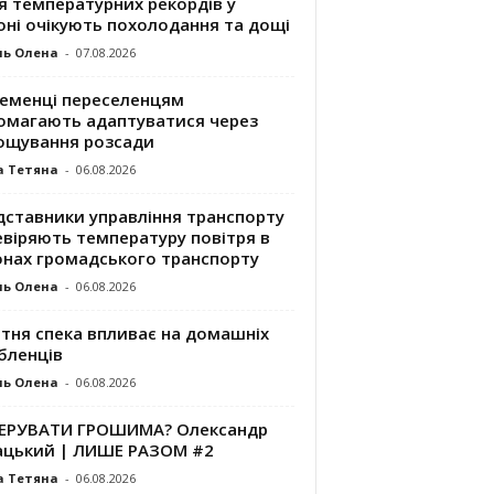
я температурних рекордів у
оні очікують похолодання та дощі
ль Олена
-
07.08.2026
ременці переселенцям
омагають адаптуватися через
ощування розсади
а Тетяна
-
06.08.2026
дставники управління транспорту
евіряють температуру повітря в
онах громадського транспорту
ль Олена
-
06.08.2026
ітня спека впливає на домашніх
бленців
ль Олена
-
06.08.2026
КЕРУВАТИ ГРОШИМА? Олександр
ацький | ЛИШЕ РАЗОМ #2
а Тетяна
-
06.08.2026