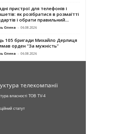
дні пристрої для телефонів і
шетів: як розібратися в розмаїтті
дартів і обрати правильний...
ль Олена
-
06.08.2026
ць 105 бригади Михайло Дерлиця
имав орден “За мужність”
ль Олена
-
06.08.2026
уктура телекомпанії
тура власності ТОВ TV-4
ційний статут