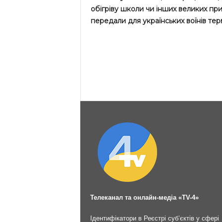
обігріву школи чи інших великих при
передали для українських воїнів тер
Телеканал та онлайн-медіа «TV-4»
Ідентифікатори в Реєстрі суб’єктів у сфері