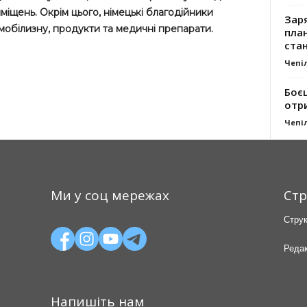
міщень. Окрім цього, німецькі благодійники
Заря
мобілизну, продукти та медичні препарати.
план
стан
Чепі
Боє
отр
Чепі
Ми у соц мережах
Стр
Струк
Редак
Напишіть нам