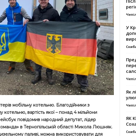
Післ
регі
Чепі
У К
доп
вир
Скиб
Пре
пер
сал
Чепі
Як л
улю
терів мобільну котельню. Благодійники з
Чепі
 котельню, вартість якої – понад 4 мільйони
ЯК 
 фейсбук повідомив народний депутат, лідер
Сох
команда» в Тернопільській області Микола Люшняк.
Скиб
дизельному паливі, можна використовувати для