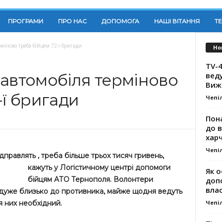
ПРОГРАМИ
ПРО НАС
ДОПОМОГА
НАШІ ВІТАННЯ
Т
міново треба бійцям 72-ї бригади
Но
TV-4
вед
 автомобіля терміново
Виж
-ї бригади
Чепі
Пона
до 
хар
Чепі
ідправлять
, треба більше трьох тисяч гривень,
кажуть у Логістичному центрі допомоги
Як о
бійцям АТО Тернополя. Волонтери
доп
влас
я дуже близько до противника, майже щодня ведуть
Чепі
я них необхідний.