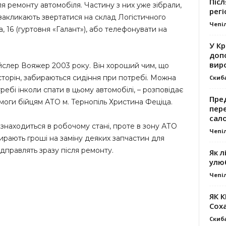
Післ
я ремонту автомобіля. Частину з них уже зібрали,
регі
закликають звертатися на склад Логістичного
Чепі
 16 (гуртовня «Галант»), або телефонувати на
У К
доп
вир
йслер Вояжер 2003 року. Він хороший чим, що
сторін, забираються сидіння при потребі. Можна
Скиб
ребі інколи спати в цьому автомобілі, – розповідає
Пре
оги бійцям АТО м. Тернопіль Христина Феціца.
пер
сал
знаходиться в робочому стані, проте в зону АТО
Чепі
ирають гроші на заміну деяких запчастин для
дправлять зразу після ремонту.
Як л
улю
Чепі
ЯК 
Сох
Скиб