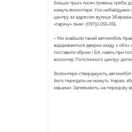
Більше трьох тисяч гривень треба дл
кажуть волонтери. Усіх небайдужих 
центру за адресою вулиця Збаразька,
«гарячу» лінію: (097)2-055-055.
– Ми знайшли такий автомобіль Кра
відкриваються дверки ззаду з обох 
поставити зброю і БК, навіть при пот
волонтер Логістичного центру допом
Волонтери стверджують, автомобілі 
його передати не можуть. Наразі, зб
машини. Запевняють, на передову ві