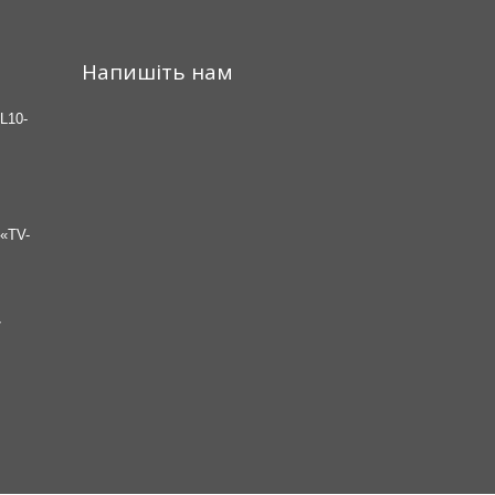
Напишіть нам
L10-
«TV-
7