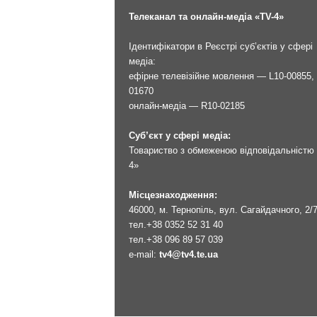
Телеканал та онлайн-медіа «TV-4»
Ідентифікатори в Реєстрі суб’єктів у сфері
медіа:
ефірне телевізійне мовлення — L10-00855, 
01670
онлайн-медіа — R10-02185
Суб’єкт у сфері медіа:
Товариство з обмеженою відповідальністю 
4»
Місцезнаходження:
46000, м. Тернопіль, вул. Сагайдачного, 2/
тел.
+38 0352 52 31 40
тел.
+38 096 89 57 039
e-mail:
tv4@tv4.te.ua