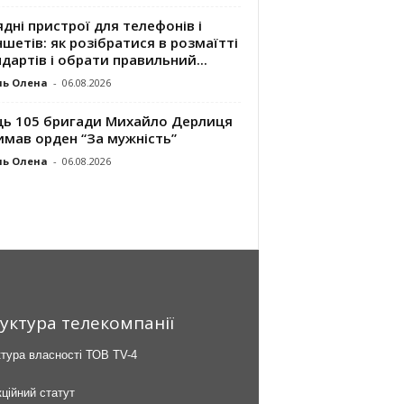
дні пристрої для телефонів і
шетів: як розібратися в розмаїтті
дартів і обрати правильний...
ль Олена
-
06.08.2026
ць 105 бригади Михайло Дерлиця
имав орден “За мужність”
ль Олена
-
06.08.2026
уктура телекомпанії
тура власності ТОВ TV-4
ційний статут