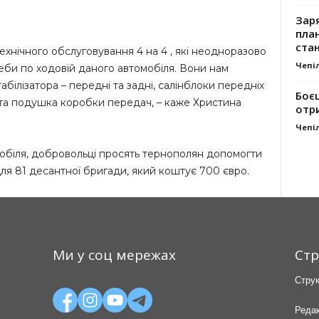
Заря
план
стан
технічного обслуговування 4 на 4 , які неодноразово
Чепі
еби по ходовій даного автомобіля. Вони нам
табілізатора – передні та задні, салінблоки передніх
Боє
 та подушка коробки передач, – каже Христина
отр
Чепі
обіля, добровольці просять тернополян допомогти
я 81 десантної бригади, який коштує 700 євро.
Ми у соц мережах
Стр
Струк
Редак