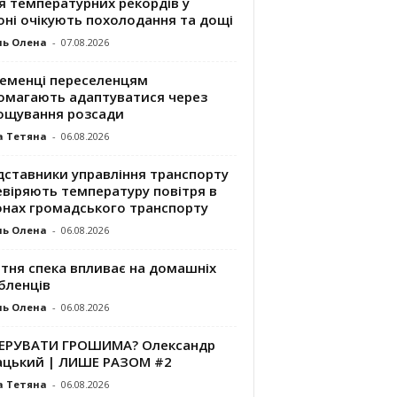
я температурних рекордів у
оні очікують похолодання та дощі
ль Олена
-
07.08.2026
ременці переселенцям
омагають адаптуватися через
ощування розсади
а Тетяна
-
06.08.2026
дставники управління транспорту
евіряють температуру повітря в
онах громадського транспорту
ль Олена
-
06.08.2026
ітня спека впливає на домашніх
бленців
ль Олена
-
06.08.2026
КЕРУВАТИ ГРОШИМА? Олександр
ацький | ЛИШЕ РАЗОМ #2
а Тетяна
-
06.08.2026