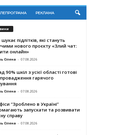
ЕЛЕПРОГРАМА
РЕКЛАМА
вини
 шукає підлітків, які стануть
учими нового проєкту «Злий чат:
ити онлайн»
ль Олена
-
07.08.2026
д 90% шкіл з усієї області готові
впровадження гарячого
чування
ль Олена
-
07.08.2026
фіси “Зроблено в Україні”
омагають запускaти та розвивати
ну справу
ль Олена
-
07.08.2026