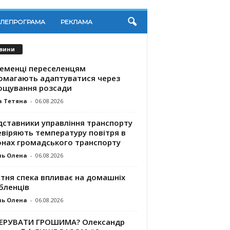
ЕЛЕПРОГРАМА
РЕКЛАМА
вини
ременці переселенцям
омагають адаптуватися через
ощування розсади
а Тетяна
-
06.08.2026
дставники управління транспорту
евіряють температуру повітря в
онах громадського транспорту
ль Олена
-
06.08.2026
ітня спека впливає на домашніх
бленців
ль Олена
-
06.08.2026
КЕРУВАТИ ГРОШИМА? Олександр