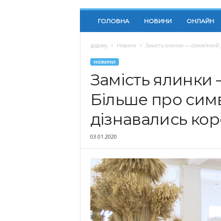
ГОЛОВНА
НОВИНИ
ОНЛАЙН
додому
Новини
Замість ялинки — солом’яний д
НОВИНИ
Замість ялинки 
Більше про симв
дізнавались ко
03.01.2020