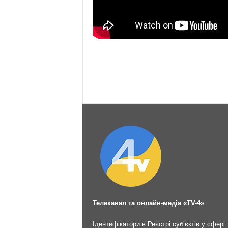
Телеканал та онлайн-медіа «TV-4»
Ідентифікатори в Реєстрі суб’єктів у сфері