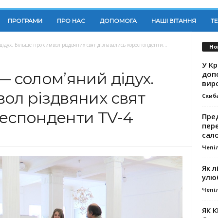
ПРОГРАМИ
ПРО НАС
ДОПОМОГА
НАШІ ВІТАННЯ
Т
ідух. Більше про символ різдвяних свят дізнавались кореспонденти...
Но
У К
доп
— солом’яний дідух.
вир
ол різдвяних свят
Скиб
респонденти TV-4
Пре
пер
сал
Чепі
Як л
улю
Чепі
ЯК 