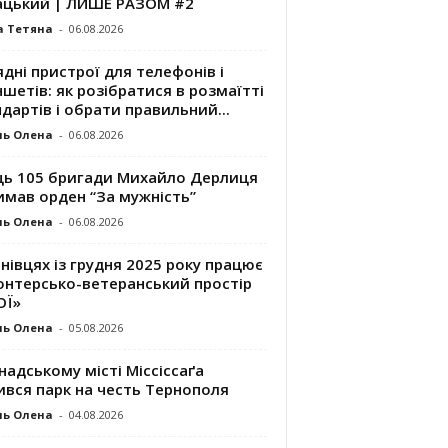
ацький | ЛИШЕ РАЗОМ #2
а Тетяна
-
06.08.2026
дні пристрої для телефонів і
шетів: як розібратися в розмаїтті
дартів і обрати правильний...
ль Олена
-
06.08.2026
ць 105 бригади Михайло Дерлиця
имав орден “За мужність”
ль Олена
-
06.08.2026
нівцях із грудня 2025 року працює
онтерсько-ветеранський простір
ОЇ»
ль Олена
-
05.08.2026
надському місті Міссіссаґа
ився парк на честь Тернополя
ль Олена
-
04.08.2026