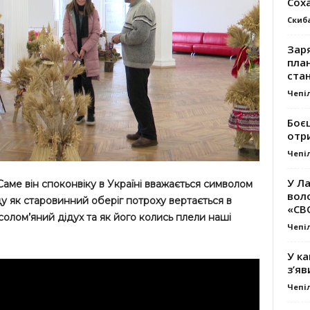
Сох
Скиб
Заря
план
стан
Чепі
Боє
отр
Чепі
У Ла
Саме він споконвіку в Україні вважається символом
вол
ду як старовинний оберіг потроху вертається в
«СВ
олом’яний дідух та як його колись плели наші
Чепі
У ка
з’яв
Чепі