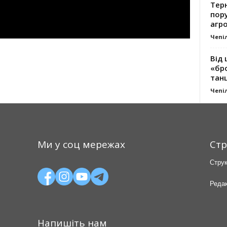
Тер
пору
агро
Чепі
Від 
«бро
танц
Чепі
Ми у соц мережах
Стр
Струк
Редак
Напишіть нам