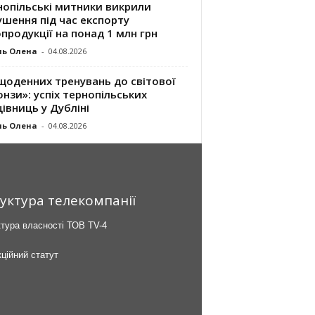
нопільські митники викрили
шення під час експорту
продукції на понад 1 млн грн
ль Олена
-
04.08.2026
щоденних тренувань до світової
нзи»: успіх тернопільських
івниць у Дубліні
ль Олена
-
04.08.2026
уктура телекомпанії
тура власності ТОВ TV-4
ційний статут