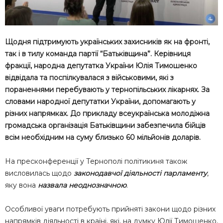
Щодня підтримують українських захисників як на фронті,
так і в тилу команда партії “Батьківщина”. Керівниця
фракції, народна депутатка України Юлія Тимошенко
відвідала та поспілкувалася з військовими, які з
пораненнями перебувають у тернопільських лікарнях. За
словами народної депутатки України, допомагають у
різних напрямках. До прикладу всеукраїнська молодіжна
громадська організація Батьківщини забезпечила бійців
всім необхідним на суму близько 60 мільйонів доларів.
На пресконференції у Тернополі політикиня також
висловилась щодо
законодавчої діяльності парламенту
,
яку вона
назвала неоднозначною
.
Особливої уваги потребують прийняті закони щодо різних
напрямків діяльності в країні, які, на думку Юлії Тимошенко,