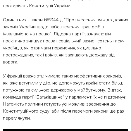
протирічать Конституції України.
Один з них – закон №5344-д “Про внесення змін до деяких
законів України щодо забезпечення прав осіб з
інвалідністю на працю”. Лідерка партії зазначає: він
практично знищує права і соціальний захист сотень тисяч
українців, які отримали поранення, як цивільно
постраждалих, так і воїнів, які захищають державу від
ворога.
У фракції вважають: чимало таких неефективних законів,
які вже вступили у дію, не допоможуть країні стати більш
потужною та сильною державою у майбутньому. Відтак,
команда партії “Батьківщина” у парламенті їх не підтримує.
Натомість політики готують усі можливі звернення до
Конституційного суду, аби після перемоги закони ще раз
переглянули.