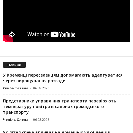
Новини
У Кременці переселенцям допомагають адаптуватися
через вирощування розсади
Скиба Тетяна
-
06.08.2026
Представники управління транспорту перевіряють
температуру повітря в салонах громадського
транспорту
Чепіль Олена
-
06.08.2026
Як літня спека впливає на домашніх улюбленців