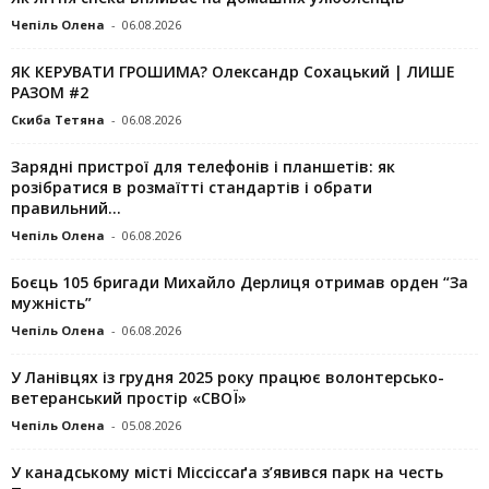
Чепіль Олена
-
06.08.2026
ЯК КЕРУВАТИ ГРОШИМА? Олександр Сохацький | ЛИШЕ
РАЗОМ #2
Скиба Тетяна
-
06.08.2026
Зарядні пристрої для телефонів і планшетів: як
розібратися в розмаїтті стандартів і обрати
правильний...
Чепіль Олена
-
06.08.2026
Боєць 105 бригади Михайло Дерлиця отримав орден “За
мужність”
Чепіль Олена
-
06.08.2026
У Ланівцях із грудня 2025 року працює волонтерсько-
ветеранський простір «СВОЇ»
Чепіль Олена
-
05.08.2026
У канадському місті Міссіссаґа з’явився парк на честь