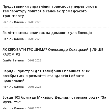
Представники управління транспорту перевіряють
температуру повітря в салонах громадського
транспорту
Чепіль Олена
-
06.08.2026
Як літня спека впливає на домашніх улюбленців
Чепіль Олена
-
06.08.2026
ЯК КЕРУВАТИ ГРОШИМА? Олександр Сохацький | ЛИШЕ
РАЗОМ #2
Скиба Тетяна
-
06.08.2026
Зарядні пристрої для телефонів і планшетів: як
розібратися в розмаїтті стандартів і обрати
правильний...
Чепіль Олена
-
06.08.2026
Боєць 105 бригади Михайло Дерлиця отримав орден “За
мужність”
Чепіль Олена
-
06.08.2026