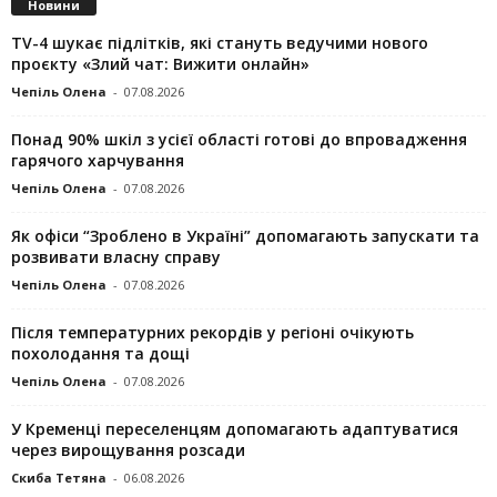
Новини
TV-4 шукає підлітків, які стануть ведучими нового
проєкту «Злий чат: Вижити онлайн»
Чепіль Олена
-
07.08.2026
Понад 90% шкіл з усієї області готові до впровадження
гарячого харчування
Чепіль Олена
-
07.08.2026
Як офіси “Зроблено в Україні” допомагають запускaти та
розвивати власну справу
Чепіль Олена
-
07.08.2026
Після температурних рекордів у регіоні очікують
похолодання та дощі
Чепіль Олена
-
07.08.2026
У Кременці переселенцям допомагають адаптуватися
через вирощування розсади
Скиба Тетяна
-
06.08.2026