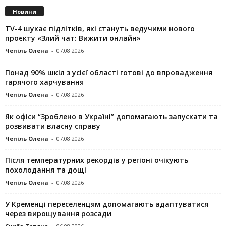
Новини
TV-4 шукає підлітків, які стануть ведучими нового
проєкту «Злий чат: Вижити онлайн»
Чепіль Олена
-
07.08.2026
Понад 90% шкіл з усієї області готові до впровадження
гарячого харчування
Чепіль Олена
-
07.08.2026
Як офіси “Зроблено в Україні” допомагають запускaти та
розвивати власну справу
Чепіль Олена
-
07.08.2026
Після температурних рекордів у регіоні очікують
похолодання та дощі
Чепіль Олена
-
07.08.2026
У Кременці переселенцям допомагають адаптуватися
через вирощування розсади