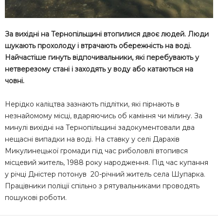
За вихідні на Тернопільщині втопилися двоє людей. Люди
шукають прохолоду і втрачають обережність на воді.
Найчастіше гинуть відпочивальники, які перебувають у
нетверезому стані і заходять у воду або катаються на
човні.
Нерідко каліцтва зазнають підлітки, які пірнають в
незнайомому місці, вдаряючись об каміння чи мілину. За
минулі вихідні на Тернопільщині задокументовали два
нещасні випадки на воді. На ставку у селі Дарахів
Микулинецької громади під час риболовлі втопився
місцевий житель, 1988 року народження. Під час купання
у річці Дністер потонув 20-річний житель села Шупарка.
Працівники поліції спільно з рятувальниками проводять
пошукові роботи.