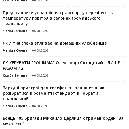
Скиба Тетяна
-
06.08.2026
Представники управління транспорту перевіряють
температуру повітря в салонах громадського
транспорту
Чепіль Олена
-
06.08.2026
Як літня спека впливає на домашніх улюбленців
Чепіль Олена
-
06.08.2026
ЯК КЕРУВАТИ ГРОШИМА? Олександр Сохацький | ЛИШЕ
РАЗОМ #2
Скиба Тетяна
-
06.08.2026
Зарядні пристрої для телефонів і планшетів: як
розібратися в розмаїтті стандартів і обрати
правильний...
Чепіль Олена
-
06.08.2026
Боєць 105 бригади Михайло Дерлиця отримав орден “За
мужність”