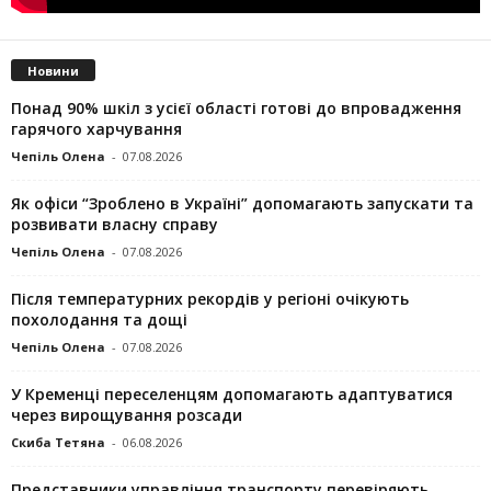
Новини
Понад 90% шкіл з усієї області готові до впровадження
гарячого харчування
Чепіль Олена
-
07.08.2026
Як офіси “Зроблено в Україні” допомагають запускaти та
розвивати власну справу
Чепіль Олена
-
07.08.2026
Після температурних рекордів у регіоні очікують
похолодання та дощі
Чепіль Олена
-
07.08.2026
У Кременці переселенцям допомагають адаптуватися
через вирощування розсади
Скиба Тетяна
-
06.08.2026
Представники управління транспорту перевіряють