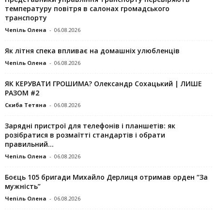
температуру повітря в салонах громадського
транспорту
Чепіль Олена
-
06.08.2026
Як літня спека впливає на домашніх улюбленців
Чепіль Олена
-
06.08.2026
ЯК КЕРУВАТИ ГРОШИМА? Олександр Сохацький | ЛИШЕ
РАЗОМ #2
Скиба Тетяна
-
06.08.2026
Зарядні пристрої для телефонів і планшетів: як
розібратися в розмаїтті стандартів і обрати
правильний...
Чепіль Олена
-
06.08.2026
Боєць 105 бригади Михайло Дерлиця отримав орден “За
мужність”
Чепіль Олена
-
06.08.2026