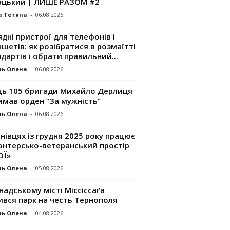
ацький | ЛИШЕ РАЗОМ #2
а Тетяна
-
06.08.2026
дні пристрої для телефонів і
шетів: як розібратися в розмаїтті
дартів і обрати правильний...
ль Олена
-
06.08.2026
ць 105 бригади Михайло Дерлиця
имав орден “За мужність”
ль Олена
-
06.08.2026
нівцях із грудня 2025 року працює
онтерсько-ветеранський простір
ОЇ»
ль Олена
-
05.08.2026
надському місті Міссіссаґа
ився парк на честь Тернополя
ль Олена
-
04.08.2026