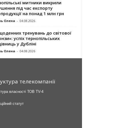
нопільські митники викрили
шення під час експорту
продукції на понад 1 млн грн
ль Олена
-
04.08.2026
щоденних тренувань до світової
нзи»: успіх тернопільських
івниць у Дубліні
ль Олена
-
04.08.2026
уктура телекомпанії
тура власності ТОВ TV-4
ційний статут