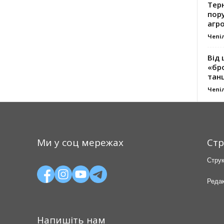
Тер
пору
агро
Чепі
Від 
«бро
танц
Чепі
Ми у соц мережах
Стр
Струк
Редак
Напишіть нам