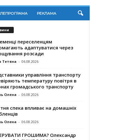
ЕЛЕПРОГРАМА
РЕКЛАМА
вини
ременці переселенцям
омагають адаптуватися через
ощування розсади
а Тетяна
-
06.08.2026
дставники управління транспорту
евіряють температуру повітря в
онах громадського транспорту
ль Олена
-
06.08.2026
ітня спека впливає на домашніх
бленців
ль Олена
-
06.08.2026
КЕРУВАТИ ГРОШИМА? Олександр