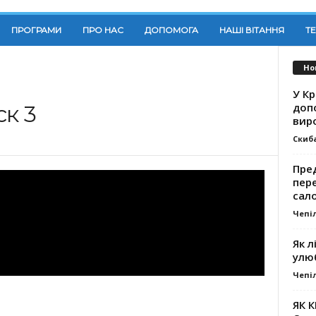
ПРОГРАМИ
ПРО НАС
ДОПОМОГА
НАШІ ВІТАННЯ
Т
Но
У К
доп
к 3
вир
Скиб
Пре
пер
сал
Чепі
Як л
улю
Чепі
ЯК 