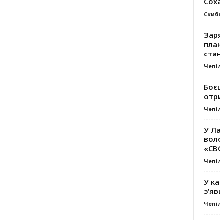
Сох
Скиб
Заря
план
стан
Чепі
Боє
отр
Чепі
У Ла
вол
«СВ
Чепі
У ка
з’яв
Чепі