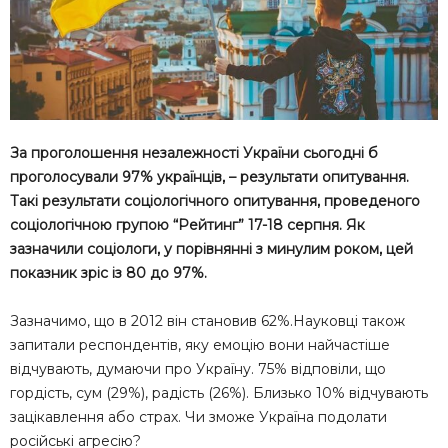
За проголошення незалежності України сьогодні б
проголосували 97% українців, – результати опитування.
Такі результати соціологічного опитування, проведеного
соціологічною групою “Рейтинг” 17-18 серпня. Як
зазначили соціологи, у порівнянні з минулим роком, цей
показник зріс із 80 до 97%.
Зазначимо, що в 2012 він становив 62%.Науковці також
запитали респондентів, яку емоцію вони найчастіше
відчувають, думаючи про Україну. 75% відповіли, що
гордість, сум (29%), радість (26%). Близько 10% відчувають
зацікавлення або страх. Чи зможе Україна подолати
російські агресію?