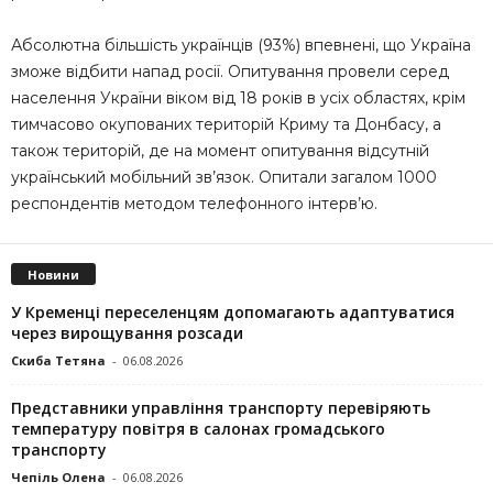
Абсолютна більшість українців (93%) впевнені, що Україна
зможе відбити напад росії. Опитування провели серед
населення України віком від 18 років в усіх областях, крім
тимчасово окупованих територій Криму та Донбасу, а
також територій, де на момент опитування відсутній
український мобільний зв’язок. Опитали загалом 1000
респондентів методом телефонного інтерв’ю.
Новини
У Кременці переселенцям допомагають адаптуватися
через вирощування розсади
Скиба Тетяна
-
06.08.2026
Представники управління транспорту перевіряють
температуру повітря в салонах громадського
транспорту
Чепіль Олена
-
06.08.2026