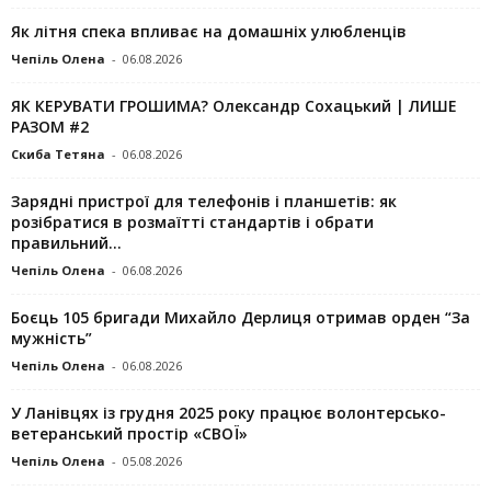
Як літня спека впливає на домашніх улюбленців
Чепіль Олена
-
06.08.2026
ЯК КЕРУВАТИ ГРОШИМА? Олександр Сохацький | ЛИШЕ
РАЗОМ #2
Скиба Тетяна
-
06.08.2026
Зарядні пристрої для телефонів і планшетів: як
розібратися в розмаїтті стандартів і обрати
правильний...
Чепіль Олена
-
06.08.2026
Боєць 105 бригади Михайло Дерлиця отримав орден “За
мужність”
Чепіль Олена
-
06.08.2026
У Ланівцях із грудня 2025 року працює волонтерсько-
ветеранський простір «СВОЇ»
Чепіль Олена
-
05.08.2026