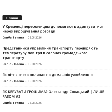
Новини
У Кременці переселенцям допомагають адаптуватися
через вирощування розсади
Скиба Тетяна
-
06.08.2026
Представники управління транспорту перевіряють
температуру повітря в салонах громадського
транспорту
Чепіль Олена
-
06.08.2026
Як літня спека впливає на домашніх улюбленців
Чепіль Олена
-
06.08.2026
ЯК КЕРУВАТИ ГРОШИМА? Олександр Сохацький | ЛИШЕ
РАЗОМ #2
Скиба Тетяна
-
06.08.2026