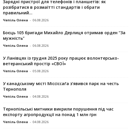
Зарядні пристрої для телефонів і планшетів: як
розібратися в розмаїтті стандартів і обрати
правильний...
Чепіль Олена
-
06.08.2026
Боєць 105 бригади Михайло Дерлиця отримав орден “За
мужність”
Чепіль Олена
-
06.08.2026
У Ланівцях із грудня 2025 року працює волонтерсько-
ветеранський простір «СВОЇ»
Чепіль Олена
-
05.08.2026
У канадському місті Міссіссаґа з’явився парк на честь
Тернополя
Чепіль Олена
-
04.08.2026
Тернопільські митники викрили порушення під час
експорту агропродукції на понад 1 млн грн
Чепіль Олена
-
04.08.2026