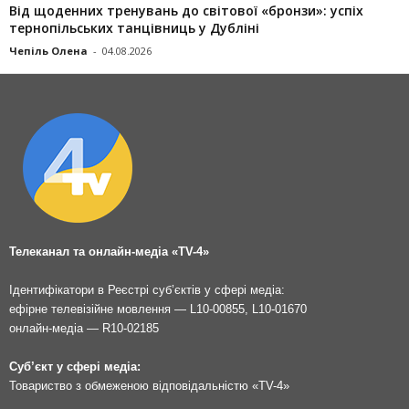
Від щоденних тренувань до світової «бронзи»: успіх
тернопільських танцівниць у Дубліні
Чепіль Олена
-
04.08.2026
Телеканал та онлайн-медіа «TV-4»
Ідентифікатори в Реєстрі суб’єктів у сфері медіа:
ефірне телевізійне мовлення — L10-00855, L10-01670
онлайн-медіа — R10-02185
Суб’єкт у сфері медіа:
Товариство з обмеженою відповідальністю «TV-4»