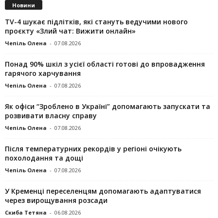
Новини
TV-4 шукає підлітків, які стануть ведучими нового
проєкту «Злий чат: Вижити онлайн»
Чепіль Олена
-
07.08.2026
Понад 90% шкіл з усієї області готові до впровадження
гарячого харчування
Чепіль Олена
-
07.08.2026
Як офіси “Зроблено в Україні” допомагають запускaти та
розвивати власну справу
Чепіль Олена
-
07.08.2026
Після температурних рекордів у регіоні очікують
похолодання та дощі
Чепіль Олена
-
07.08.2026
У Кременці переселенцям допомагають адаптуватися
через вирощування розсади
Скиба Тетяна
-
06.08.2026