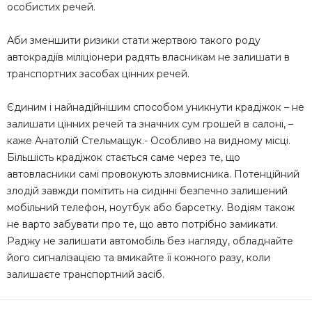
особистих речей.
Аби зменшити ризики стати жертвою такого роду
автокрадіїв міліціонери радять власникам не залишати в
транспортних засобах цінних речей.
Єдиним і найнадійнішим способом уникнути крадіжок – не
залишати цінних речей та значних сум грошей в салоні, –
каже Анатолій Стельмащук.- Особливо на видному місці.
Більшість крадіжок стається саме через те, що
автовласники самі провокують зловмисника. Потенційний
злодій завжди помітить на сидінні безпечно залишений
мобільний телефон, ноутбук або барсетку. Водіям також
не варто забувати про те, що авто потрібно замикати.
Раджу не залишати автомобіль без нагляду, обладнайте
його сигналізацією та вмикайте її кожного разу, коли
залишаєте транспортний засіб.