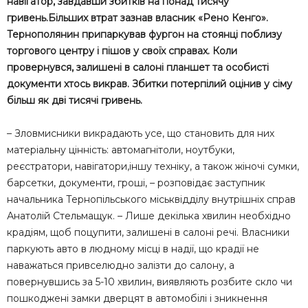
навігатор, завдавши збитків на понад тисячу
гривень.Більших втрат зазнав власник «Рено Кенго».
Тернополянин припаркував фургон на стоянці поблизу
торгового центру і пішов у своїх справах. Коли
провернувся, залишені в салоні планшет та особисті
документи хтось викрав. Збитки потерпілий оцінив у сіму
більш як дві тисячі гривень.
– Зловмисники викрадають усе, що становить для них
матеріальну цінність: автомагнітоли, ноутбуки,
реєстратори, навігатори,іншу техніку, а також жіночі сумки,
барсетки, документи, гроші, – розповідає заступник
начальника Тернопільського міськвідділу внутрішніх справ
Анатолій Стельмащук. – Лише декілька хвилин необхідно
крадіям, щоб поцупити, залишені в салоні речі. Власники
паркують авто в людному місці в надії, що крадії не
наважаться привселюдно залізти до салону, а
повернувшись за 5-10 хвилин, виявляють розбите скло чи
пошкоджені замки дверцят в автомобілі і зникнення