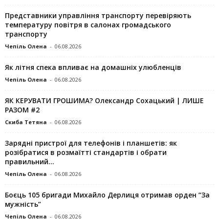
Представники управління транспорту перевіряють
температуру повітря в салонах громадського
транспорту
Чепіль Олена
-
06.08.2026
Як літня спека впливає на домашніх улюбленців
Чепіль Олена
-
06.08.2026
ЯК КЕРУВАТИ ГРОШИМА? Олександр Сохацький | ЛИШЕ
РАЗОМ #2
Скиба Тетяна
-
06.08.2026
Зарядні пристрої для телефонів і планшетів: як
розібратися в розмаїтті стандартів і обрати
правильний...
Чепіль Олена
-
06.08.2026
Боєць 105 бригади Михайло Дерлиця отримав орден “За
мужність”
Чепіль Олена
-
06.08.2026