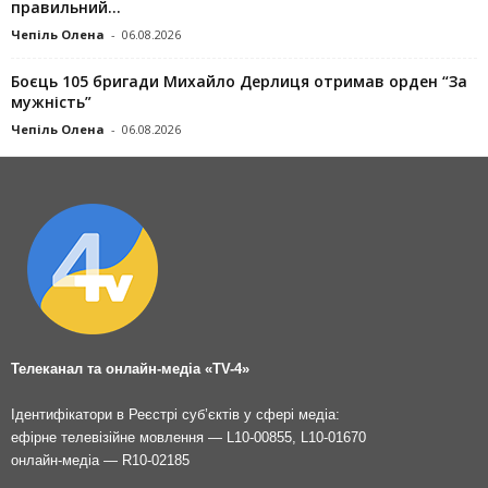
правильний...
Чепіль Олена
-
06.08.2026
Боєць 105 бригади Михайло Дерлиця отримав орден “За
мужність”
Чепіль Олена
-
06.08.2026
Телеканал та онлайн-медіа «TV-4»
Ідентифікатори в Реєстрі суб’єктів у сфері медіа:
ефірне телевізійне мовлення — L10-00855, L10-01670
онлайн-медіа — R10-02185