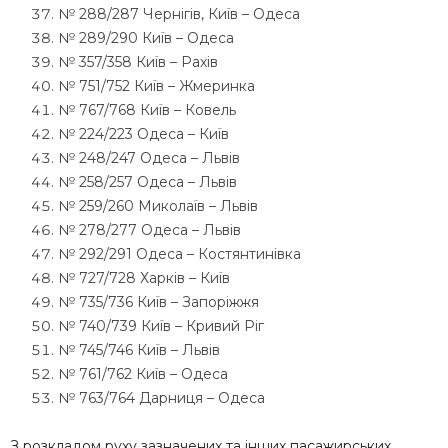
№ 288/287 Чернігів, Київ – Одеса
№ 289/290 Київ – Одеса
№ 357/358 Київ – Рахів
№ 751/752 Київ – Жмеринка
№ 767/768 Київ – Ковель
№ 224/223 Одеса – Київ
№ 248/247 Одеса – Львів
№ 258/257 Одеса – Львів
№ 259/260 Миколаїв – Львів
№ 278/277 Одеса – Львів
№ 292/291 Одеса – Костянтинівка
№ 727/728 Харків – Київ
№ 735/736 Київ – Запоріжжя
№ 740/739 Київ – Кривий Ріг
№ 745/746 Київ – Львів
№ 761/762 Київ – Одеса
№ 763/764 Дарниця – Одеса
З розкладом руху зазначених та інших пасажирських