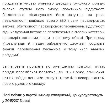
поїздами в умовах значного дефіциту рухомого складу,
високої ступені його зносу, практичної відсутності
бюджетного фінансування його закупівлі (за роки
незалежності надійшло всього 560 нових пасажирських
вагонів), збитковості пасажирських перевезень, відсутності
відшкодування витрат за перевезення пільгових категорій
пасажирів органами влади в повному обсязі. При цьому
Укрзалізниця й надалі забезпечує державні соціальні
функції перевезення пасажирів, у тому числі нічними
поїздами”.
Запланована програма по зменшенню кількості нічних
поїздів передбачає поетапне, до 2020 року, заміщення
нічних поїздів денними класу «Інтерсіті» з використанням
нового рухомого складу.
Нові поїзди у внутрішньому сполученні, що курсуватимуть
у 2015/2016 році: