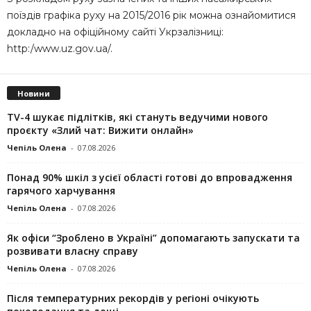
поїздів графіка руху на 2015/2016 рік можна ознайомитися
докладно на офіційному сайті Укрзалізниці:
http:/www.uz.gov.ua/.
Новини
TV-4 шукає підлітків, які стануть ведучими нового
проєкту «Злий чат: Вижити онлайн»
Чепіль Олена
-
07.08.2026
Понад 90% шкіл з усієї області готові до впровадження
гарячого харчування
Чепіль Олена
-
07.08.2026
Як офіси “Зроблено в Україні” допомагають запускaти та
розвивати власну справу
Чепіль Олена
-
07.08.2026
Після температурних рекордів у регіоні очікують