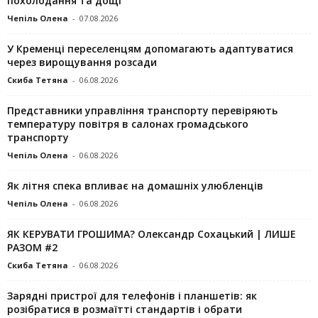
похолодання та дощі
Чепіль Олена
-
07.08.2026
У Кременці переселенцям допомагають адаптуватися
через вирощування розсади
Скиба Тетяна
-
06.08.2026
Представники управління транспорту перевіряють
температуру повітря в салонах громадського
транспорту
Чепіль Олена
-
06.08.2026
Як літня спека впливає на домашніх улюбленців
Чепіль Олена
-
06.08.2026
ЯК КЕРУВАТИ ГРОШИМА? Олександр Сохацький | ЛИШЕ
РАЗОМ #2
Скиба Тетяна
-
06.08.2026
Зарядні пристрої для телефонів і планшетів: як
розібратися в розмаїтті стандартів і обрати