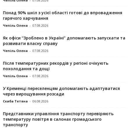
Чепіль Олена
-
07.08.2026
Понад 90% шкіл з усієї області готові до впровадження
гарячого харчування
Чепіль Олена
-
07.08.2026
Як офіси “Зроблено в Україні” допомагають запускaти та
розвивати власну справу
Чепіль Олена
-
07.08.2026
Після температурних рекордів у регіоні очікують
похолодання та дощі
Чепіль Олена
-
07.08.2026
У Кременці переселенцям допомагають адаптуватися
через вирощування розсади
Скиба Тетяна
-
06.08.2026
Представники управління транспорту перевіряють
температуру повітря в салонах громадського
транспорту