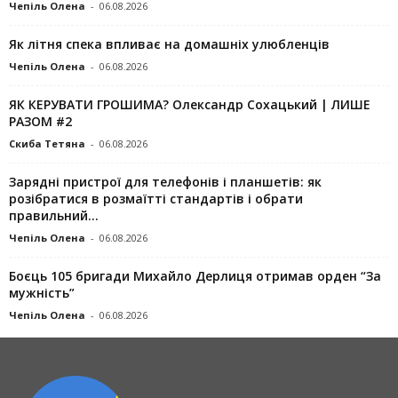
Чепіль Олена
-
06.08.2026
Як літня спека впливає на домашніх улюбленців
Чепіль Олена
-
06.08.2026
ЯК КЕРУВАТИ ГРОШИМА? Олександр Сохацький | ЛИШЕ
РАЗОМ #2
Скиба Тетяна
-
06.08.2026
Зарядні пристрої для телефонів і планшетів: як
розібратися в розмаїтті стандартів і обрати
правильний...
Чепіль Олена
-
06.08.2026
Боєць 105 бригади Михайло Дерлиця отримав орден “За
мужність”
Чепіль Олена
-
06.08.2026