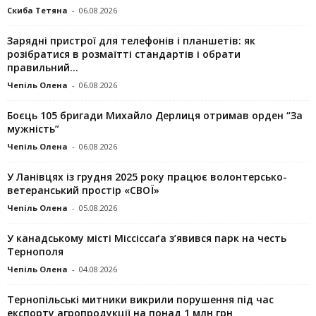
Скиба Тетяна
-
06.08.2026
Зарядні пристрої для телефонів і планшетів: як
розібратися в розмаїтті стандартів і обрати
правильний...
Чепіль Олена
-
06.08.2026
Боєць 105 бригади Михайло Дерлиця отримав орден “За
мужність”
Чепіль Олена
-
06.08.2026
У Ланівцях із грудня 2025 року працює волонтерсько-
ветеранський простір «СВОЇ»
Чепіль Олена
-
05.08.2026
У канадському місті Міссіссаґа з’явився парк на честь
Тернополя
Чепіль Олена
-
04.08.2026
Тернопільські митники викрили порушення під час
експорту агропродукції на понад 1 млн грн