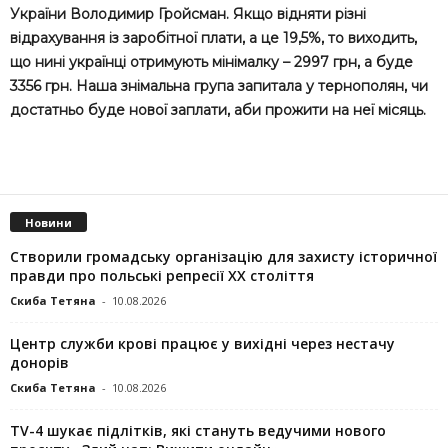
України Володимир Гройсман. Якщо відняти різні
відрахування із заробітної плати, а це 19,5%, то виходить,
що нині українці отримують мінімалку – 2997 грн, а буде
3356 грн. Наша знімальна група запитала у тернополян, чи
достатньо буде нової заплати, аби прожити на неї місяць.
Новини
Створили громадську організацію для захисту історичної
правди про польські репресії ХХ століття
Скиба Тетяна
-
10.08.2026
Центр служби крові працює у вихідні через нестачу
донорів
Скиба Тетяна
-
10.08.2026
TV-4 шукає підлітків, які стануть ведучими нового