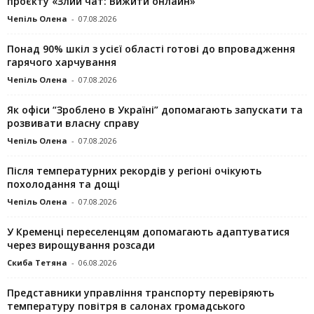
проєкту «Злий чат: Вижити онлайн»
Чепіль Олена
-
07.08.2026
Понад 90% шкіл з усієї області готові до впровадження
гарячого харчування
Чепіль Олена
-
07.08.2026
Як офіси “Зроблено в Україні” допомагають запускaти та
розвивати власну справу
Чепіль Олена
-
07.08.2026
Після температурних рекордів у регіоні очікують
похолодання та дощі
Чепіль Олена
-
07.08.2026
У Кременці переселенцям допомагають адаптуватися
через вирощування розсади
Скиба Тетяна
-
06.08.2026
Представники управління транспорту перевіряють
температуру повітря в салонах громадського