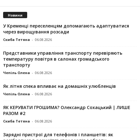
Новини
У Кременці переселенцям допомагають адаптуватися
через вирощування розсади
Скиба Тетяна
-
06.08.2026
Представники управління транспорту перевіряють
температуру повітря в салонах громадського
транспорту
Чепіль Олена
-
06.08.2026
Як літня спека впливає на домашніх улюбленців
Чепіль Олена
-
06.08.2026
ЯК КЕРУВАТИ ГРОШИМА? Олександр Сохацький | ЛИШЕ
РАЗОМ #2
Скиба Тетяна
-
06.08.2026
Зарядні пристрої для телефонів і планшетів: як