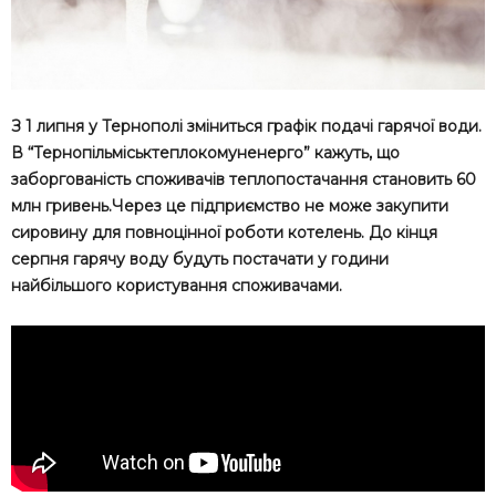
З 1 липня у Тернополі зміниться графік подачі гарячої води.
В “Тернопільміськтеплокомуненерго” кажуть, що
заборгованість споживачів теплопостачання становить 60
млн гривень.Через це підприємство не може закупити
сировину для повноцінної роботи котелень. До кінця
серпня гарячу воду будуть постачати у години
найбільшого користування споживачами.