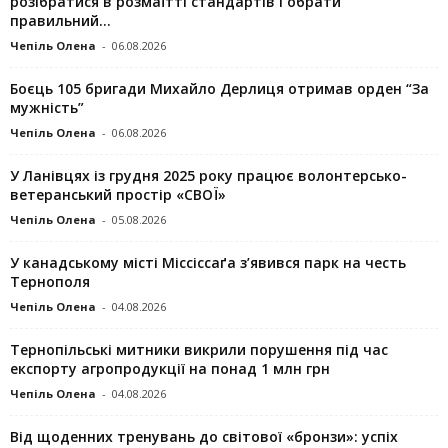
розібратися в розмаїтті стандартів і обрати
правильний...
Чепіль Олена
-
06.08.2026
Боєць 105 бригади Михайло Дерлиця отримав орден “За
мужність”
Чепіль Олена
-
06.08.2026
У Ланівцях із грудня 2025 року працює волонтерсько-
ветеранський простір «СВОЇ»
Чепіль Олена
-
05.08.2026
У канадському місті Міссіссаґа з’явився парк на честь
Тернополя
Чепіль Олена
-
04.08.2026
Тернопільські митники викрили порушення під час
експорту агропродукції на понад 1 млн грн
Чепіль Олена
-
04.08.2026
Від щоденних тренувань до світової «бронзи»: успіх