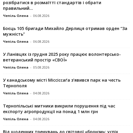
розібратися в розмаїтті стандартів і обрати
правильний...
Чепіль Олена
-
06.08.2026
Боєць 105 бригади Михайло Дерлиця отримав орден “За
мужність”
Чепіль Олена
-
06.08.2026
У Ланівцях із грудня 2025 року працює волонтерсько-
ветеранський простір «СВОЇ»
Чепіль Олена
-
05.08.2026
У канадському місті Міссіссаґа з’явився парк на честь
Тернополя
Чепіль Олена
-
04.08.2026
Тернопільські митники викрили порушення під час
експорту агропродукції на понад 1 млн грн
Чепіль Олена
-
04.08.2026
Від щоденних тренувань до світової «бронзи»: успіх