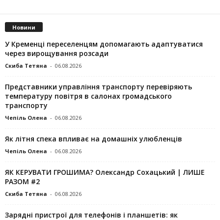
Новини
У Кременці переселенцям допомагають адаптуватися
через вирощування розсади
Скиба Тетяна
-
06.08.2026
Представники управління транспорту перевіряють
температуру повітря в салонах громадського
транспорту
Чепіль Олена
-
06.08.2026
Як літня спека впливає на домашніх улюбленців
Чепіль Олена
-
06.08.2026
ЯК КЕРУВАТИ ГРОШИМА? Олександр Сохацький | ЛИШЕ
РАЗОМ #2
Скиба Тетяна
-
06.08.2026
Зарядні пристрої для телефонів і планшетів: як