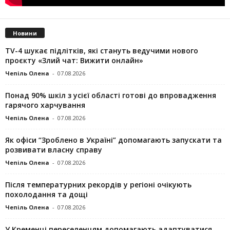
Новини
TV-4 шукає підлітків, які стануть ведучими нового
проєкту «Злий чат: Вижити онлайн»
Чепіль Олена
-
07.08.2026
Понад 90% шкіл з усієї області готові до впровадження
гарячого харчування
Чепіль Олена
-
07.08.2026
Як офіси “Зроблено в Україні” допомагають запускaти та
розвивати власну справу
Чепіль Олена
-
07.08.2026
Після температурних рекордів у регіоні очікують
похолодання та дощі
Чепіль Олена
-
07.08.2026
У Кременці переселенцям допомагають адаптуватися