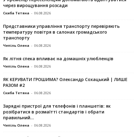
через вирощування розсади
Скиба Тетяна
-
06.08.2026
Представники управління транспорту перевіряють
температуру повітря в салонах громадського
транспорту
Чепіль Олена
-
06.08.2026
Як літня спека впливає на домашніх улюбленців
Чепіль Олена
-
06.08.2026
ЯК КЕРУВАТИ ГРОШИМА? Олександр Сохацький | ЛИШЕ
РАЗОМ #2
Скиба Тетяна
-
06.08.2026
Зарядні пристрої для телефонів і планшетів: як
розібратися в розмаїтті стандартів і обрати
правильний...
Чепіль Олена
-
06.08.2026