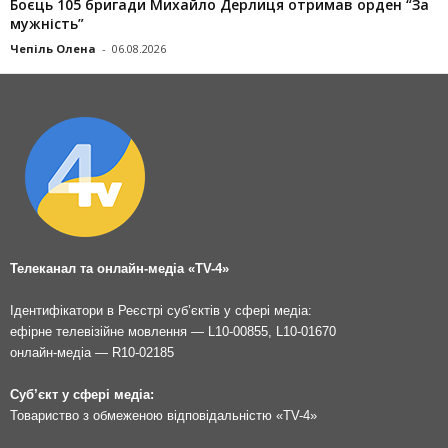
Боєць 105 бригади Михайло Дерлиця отримав орден “За
мужність”
Чепіль Олена
-
06.08.2026
Телеканал та онлайн-медіа «TV-4»
Ідентифікатори в Реєстрі суб’єктів у сфері медіа:
ефірне телевізійне мовлення — L10-00855, L10-01670
онлайн-медіа — R10-02185
Суб’єкт у сфері медіа:
Товариство з обмеженою відповідальністю «TV-4»