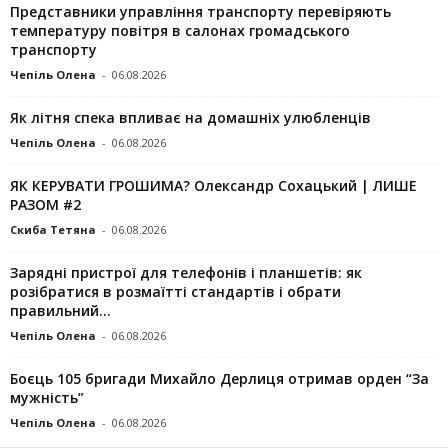
Представники управління транспорту перевіряють
температуру повітря в салонах громадського
транспорту
Чепіль Олена
-
06.08.2026
Як літня спека впливає на домашніх улюбленців
Чепіль Олена
-
06.08.2026
ЯК КЕРУВАТИ ГРОШИМА? Олександр Сохацький | ЛИШЕ
РАЗОМ #2
Скиба Тетяна
-
06.08.2026
Зарядні пристрої для телефонів і планшетів: як
розібратися в розмаїтті стандартів і обрати
правильний...
Чепіль Олена
-
06.08.2026
Боєць 105 бригади Михайло Дерлиця отримав орден “За
мужність”
Чепіль Олена
-
06.08.2026