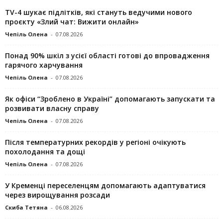
TV-4 шукає підлітків, які стануть ведучими нового
проєкту «Злий чат: Вижити онлайн»
Чепіль Олена
-
07.08.2026
Понад 90% шкіл з усієї області готові до впровадження
гарячого харчування
Чепіль Олена
-
07.08.2026
Як офіси “Зроблено в Україні” допомагають запускaти та
розвивати власну справу
Чепіль Олена
-
07.08.2026
Після температурних рекордів у регіоні очікують
похолодання та дощі
Чепіль Олена
-
07.08.2026
У Кременці переселенцям допомагають адаптуватися
через вирощування розсади
Скиба Тетяна
-
06.08.2026