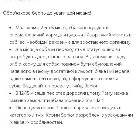
Обов’язково беріть до уваги цей нюанс!
Малюкам з 2 до 6 місяців бажано купувати
спеціалізований корм для цуценят Puppi, який містить в
собі всі необхідні речовини для зростаючого організму.
З 6 місяців собаки переходять в статус юніорів і
потребують дещо іншого раціону. В даному випадку
вибір корму для собак повинен бути обумовлений
наявністю в ньому достатньої кількості білка і мінералів,
адже саме в цей період йде формування скелета і
зубів. Віддавайте перевагу лінійці Junior.
З 12-15 місяців пес стає дорослим, тому йому можна
сміливо замовляти збалансований Standart.
Після досягнення 7 років тварина вже входить в
категорію літніх. Корми Senior розроблені з урахуванням
їх вікових особливостей.