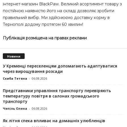
інтернет-магазин BlackPaw. Великий асортимент товару з
постійною наявністю його на складі дозволяє зробити
правильний вибір. Ми здійснюємо доставку корму в
Тернополі додому протягом 60 хвилин!
Публікація розміщена на правах реклами
Новини
У Кременці переселенцям допомагають адаптуватися
через вирощування розсади
Скиба Тетяна
-
06.08.2026
Представники управління транспорту перевіряють
температуру повітря в салонах громадського
транспорту
Чепіль Олена
-
06.08.2026
Як літня спека впливає на домашніх улюбленців