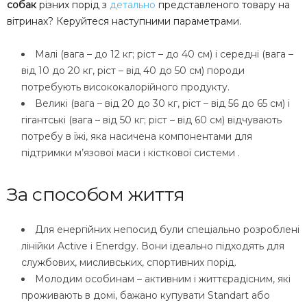
собак
різних порід з
детально
представленого товару на
вітринах? Керуйтеся наступними параметрами.
Малі (вага – до 12 кг; ріст – до 40 см) і середні (вага –
від 10 до 20 кг, ріст – від 40 до 50 см) породи
потребують висококалорійного продукту.
Великі (вага – від 20 до 30 кг, ріст – від 56 до 65 см) і
гігантські (вага – від 50 кг; ріст – від 60 см) відчувають
потребу в їжі, яка насичена компонентами для
підтримки м’язової маси і кісткової системи .
За способом життя
Для енергійних непосид були спеціально розроблені
лінійки Aсtive і Enerdgy. Вони ідеально підходять для
службових, мисливських, спортивних порід.
Молодим особинам – активним і життєрадісним, які
проживають в домі, бажано купувати Standart або