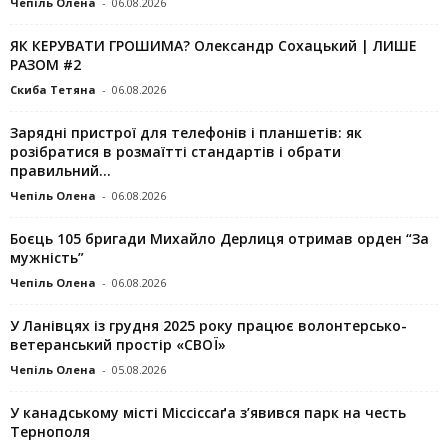
Чепіль Олена
-
06.08.2026
ЯК КЕРУВАТИ ГРОШИМА? Олександр Сохацький | ЛИШЕ
РАЗОМ #2
Скиба Тетяна
-
06.08.2026
Зарядні пристрої для телефонів і планшетів: як
розібратися в розмаїтті стандартів і обрати
правильний...
Чепіль Олена
-
06.08.2026
Боєць 105 бригади Михайло Дерлиця отримав орден “За
мужність”
Чепіль Олена
-
06.08.2026
У Ланівцях із грудня 2025 року працює волонтерсько-
ветеранський простір «СВОЇ»
Чепіль Олена
-
05.08.2026
У канадському місті Міссіссаґа з’явився парк на честь
Тернополя