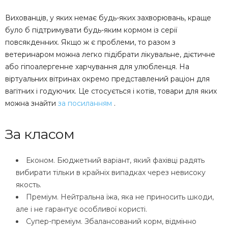
Вихованців, у яких немає будь-яких захворювань, краще
було б підтримувати будь-яким кормом із серії
повсякденних. Якщо ж є проблеми, то разом з
ветеринаром можна легко підібрати лікувальне, дієтичне
або гіпоалергенне харчування для улюбленця. На
віртуальних вітринах окремо представлений раціон для
вагітних і годуючих. Це стосується і котів, товари для яких
можна знайти
за посиланням
.
За класом
Економ. Бюджетний варіант, який фахівці радять
вибирати тільки в крайніх випадках через невисоку
якость.
Преміум. Нейтральна їжа, яка не приносить шкоди,
але і не гарантує особливої користі.
Супер-преміум. Збалансований корм, відмінно