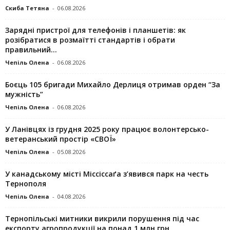
Скиба Тетяна
-
06.08.2026
Зарядні пристрої для телефонів і планшетів: як
розібратися в розмаїтті стандартів і обрати
правильний...
Чепіль Олена
-
06.08.2026
Боєць 105 бригади Михайло Дерлиця отримав орден “За
мужність”
Чепіль Олена
-
06.08.2026
У Ланівцях із грудня 2025 року працює волонтерсько-
ветеранський простір «СВОЇ»
Чепіль Олена
-
05.08.2026
У канадському місті Міссіссаґа з’явився парк на честь
Тернополя
Чепіль Олена
-
04.08.2026
Тернопільські митники викрили порушення під час
експорту агропродукції на понад 1 млн грн