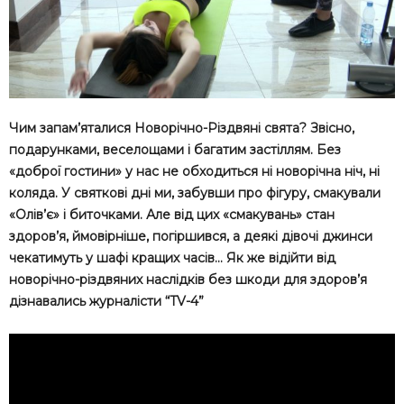
Чим запам’яталися Новорічно-Різдвяні свята? Звісно,
подарунками, веселощами і багатим застіллям. Без
«доброї гостини» у нас не обходиться ні новорічна ніч, ні
коляда. У святкові дні ми, забувши про фігуру, смакували
«Олів’є» і биточками. Але від цих «смакувань» стан
здоров’я, ймовірніше, погіршився, а деякі дівочі джинси
чекатимуть у шафі кращих часів… Як же відійти від
новорічно-різдвяних наслідків без шкоди для здоров’я
дізнавались журналісти “TV-4”