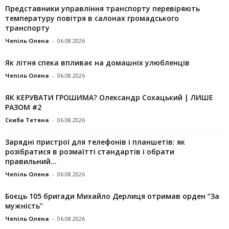
Представники управління транспорту перевіряють
температуру повітря в салонах громадського
транспорту
Чепіль Олена
-
06.08.2026
Як літня спека впливає на домашніх улюбленців
Чепіль Олена
-
06.08.2026
ЯК КЕРУВАТИ ГРОШИМА? Олександр Сохацький | ЛИШЕ
РАЗОМ #2
Скиба Тетяна
-
06.08.2026
Зарядні пристрої для телефонів і планшетів: як
розібратися в розмаїтті стандартів і обрати
правильний...
Чепіль Олена
-
06.08.2026
Боєць 105 бригади Михайло Дерлиця отримав орден “За
мужність”
Чепіль Олена
-
06.08.2026