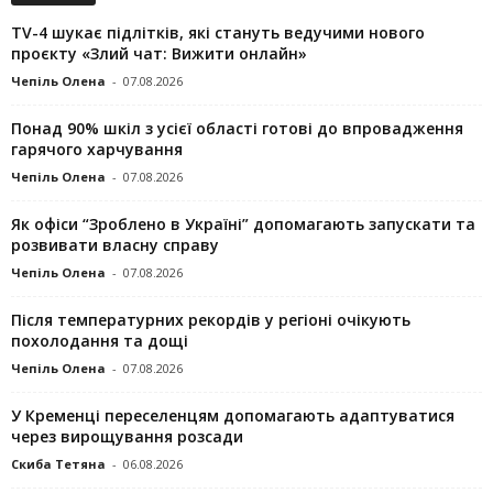
TV-4 шукає підлітків, які стануть ведучими нового
проєкту «Злий чат: Вижити онлайн»
Чепіль Олена
-
07.08.2026
Понад 90% шкіл з усієї області готові до впровадження
гарячого харчування
Чепіль Олена
-
07.08.2026
Як офіси “Зроблено в Україні” допомагають запускaти та
розвивати власну справу
Чепіль Олена
-
07.08.2026
Після температурних рекордів у регіоні очікують
похолодання та дощі
Чепіль Олена
-
07.08.2026
У Кременці переселенцям допомагають адаптуватися
через вирощування розсади
Скиба Тетяна
-
06.08.2026