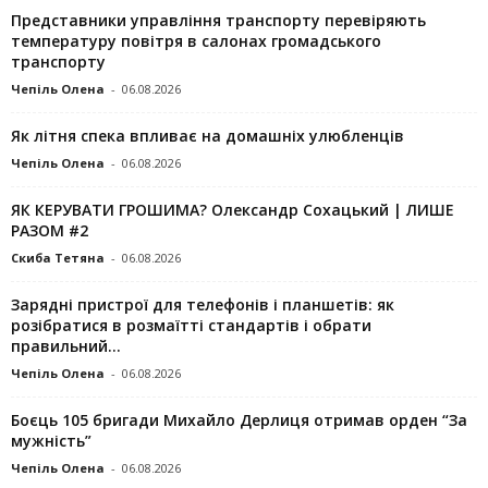
Представники управління транспорту перевіряють
температуру повітря в салонах громадського
транспорту
Чепіль Олена
-
06.08.2026
Як літня спека впливає на домашніх улюбленців
Чепіль Олена
-
06.08.2026
ЯК КЕРУВАТИ ГРОШИМА? Олександр Сохацький | ЛИШЕ
РАЗОМ #2
Скиба Тетяна
-
06.08.2026
Зарядні пристрої для телефонів і планшетів: як
розібратися в розмаїтті стандартів і обрати
правильний...
Чепіль Олена
-
06.08.2026
Боєць 105 бригади Михайло Дерлиця отримав орден “За
мужність”
Чепіль Олена
-
06.08.2026