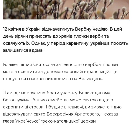
12 квітня в Україні відзначатимуть Вербну неділю. В цей
день віряни приносять до храмів гілочки верби та
освячують їх. Однак, у період карантину, українців просять
залишатися вдома.
Блаженніший Святослав запевняє, що вербові гілочки
можна освятити за допомогою онлайн-трансляцій. Це
стосується і пасхальних кошиків на Великдень.
-Там, де неможливо брати участь у Великодньому
богослужінні, батько сімейства може святою водою
окропити ці страви. І будьте впевнені, ви зможете гідно
відсвяткувати свято Воскресіння Христового, – сказав
глава Української греко-католицької церкви.