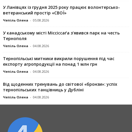
У Ланівцях із грудня 2025 року працює волонтерсько-
ветеранський простір «СВОЇ»
Чепіль Олена
-
05.08.2026
У канадському місті Міссіссаґа з’явився парк на честь
Тернополя
Чепіль Олена
-
04.08.2026
Тернопільські митники викрили порушення під час
експорту агропродукції на понад 1 млн грн
Чепіль Олена
-
04.08.2026
Від щоденних тренувань до світової «бронзи»: успіх
тернопільських танцівниць у Дубліні
Чепіль Олена
-
04.08.2026