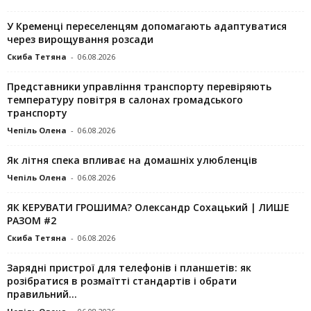
У Кременці переселенцям допомагають адаптуватися
через вирощування розсади
Скиба Тетяна
-
06.08.2026
Представники управління транспорту перевіряють
температуру повітря в салонах громадського
транспорту
Чепіль Олена
-
06.08.2026
Як літня спека впливає на домашніх улюбленців
Чепіль Олена
-
06.08.2026
ЯК КЕРУВАТИ ГРОШИМА? Олександр Сохацький | ЛИШЕ
РАЗОМ #2
Скиба Тетяна
-
06.08.2026
Зарядні пристрої для телефонів і планшетів: як
розібратися в розмаїтті стандартів і обрати
правильний...