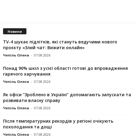
Новини
TV-4 шукає підлітків, які стануть ведучими нового
проєкту «Злий чат: Вижити онлайн»
Чепіль Олена
-
07.08.2026
Понад 90% шкіл з усієї області готові до впровадження
гарячого харчування
Чепіль Олена
-
07.08.2026
Як офіси “Зроблено в Україні” допомагають запускaти та
розвивати власну справу
Чепіль Олена
-
07.08.2026
Після температурних рекордів у регіоні очікують
похолодання та дощі
Чепіль Олена
-
07.08.2026