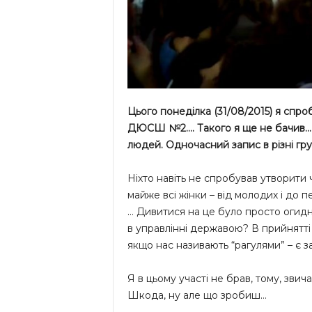
Цього понеділка (31/08/2015) я спроб
ДЮСШ №2…. Такого я ще не бачив… Ор
людей. Одночасний запис в різні груп
Ніхто навіть не спробував утворити 
майже всі жінки – від молодих і до 
… Дивитися на це було просто огидно!
в управлінні державою? В прийнятт
якщо нас називають “рагулями” – є з
Я в цьому участі не брав, тому, звич
Шкода, ну але що зробиш…