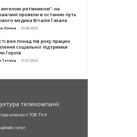
 ангелом-рятівником”: на
ражчині провели в останню путь
ового медика Віталія Гакала
ль Олена
-
03.08.2026
сті вже понад пів року працює
ілення соціальної підтримки
ин Героїв
а Тетяна
-
31.07.2026
уктура телекомпанії
тура власності ТОВ TV-4
ційний статут