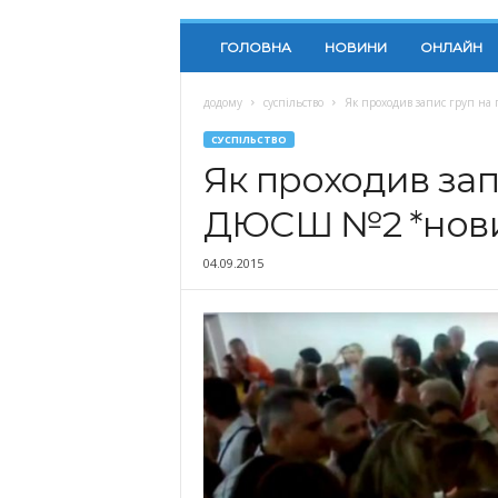
ГОЛОВНА
НОВИНИ
ОНЛАЙН
додому
суспільство
Як проходив запис груп н
СУСПІЛЬСТВО
Як проходив зап
ДЮСШ №2 *новин
04.09.2015