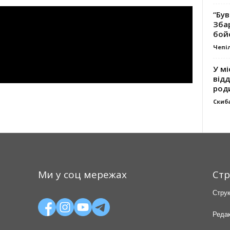
“Був
Зба
бой
Чепі
У мі
відд
род
Скиб
Ми у соц мережах
Стр
Струк
Редак