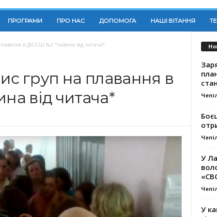
ПРОГРАМИ
ПРО НАС
ДОПОМОГА
НАШІ ВІТАННЯ
Т
а плавання в ДЮСШ №2 *новина від читача*
Но
Заря
план
ис груп на плавання в
стан
а від читача*
Чепі
Боє
отр
Чепі
У Ла
вол
«СВ
Чепі
У ка