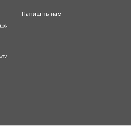
Напишіть нам
L10-
«TV-
7