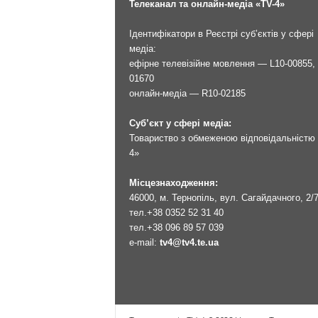
Телеканал та онлайн-медіа «TV-4»
Ідентифікатори в Реєстрі суб’єктів у сфері
медіа:
ефірне телевізійне мовлення — L10-00855, 
01670
онлайн-медіа — R10-02185
Суб’єкт у сфері медіа:
Товариство з обмеженою відповідальністю 
4»
Місцезнаходження:
46000, м. Тернопіль, вул. Сагайдачного, 2/
тел.
+38 0352 52 31 40
тел.
+38 096 89 57 039
e-mail:
tv4@tv4.te.ua