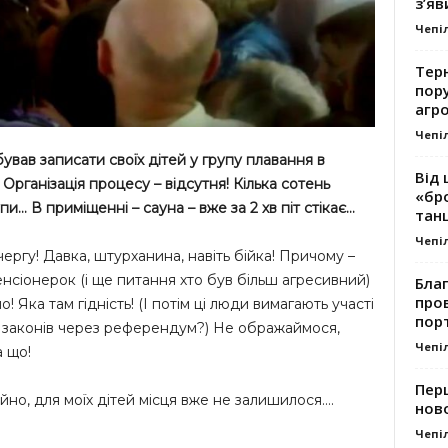
з’яв
Чепі
Тер
пору
агро
Чепі
ував записати своїх дітей у групу плавання в
Від 
ганізація процесу – відсутня! Кілька сотень
«бро
и… В приміщенні – сауна – вже за 2 хв піт стікає…
танц
Чепі
чергу! Давка, штурханина, навіть бійка! Причому –
пенсіонерок (і ще питання хто був більш агресивний)
Благ
про
 Яка там гідність! (І потім ці люди вимагають участі
пор
і законів через референдум?) Не ображаймося,
Чепі
а що!
Перш
айно, для моїх дітей місця вже не залишилося….
ново
Чепі