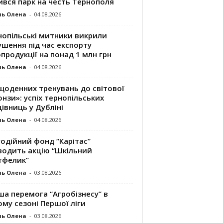
ився парк на честь Тернополя
ль Олена
-
04.08.2026
нопільські митники викрили
шення під час експорту
продукції на понад 1 млн грн
ль Олена
-
04.08.2026
щоденних тренувань до світової
нзи»: успіх тернопільських
івниць у Дубліні
ль Олена
-
04.08.2026
одійний фонд “Карітас”
водить акцію “Шкільний
тфелик”
ль Олена
-
03.08.2026
а перемога “Агробізнесу” в
му сезоні Першої ліги
ль Олена
-
03.08.2026