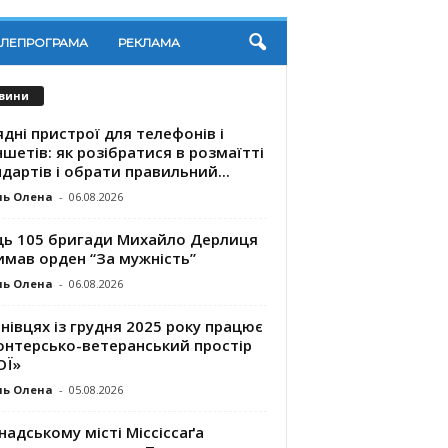
ЕЛЕПРОГРАМА
РЕКЛАМА
вини
дні пристрої для телефонів і
шетів: як розібратися в розмаїтті
дартів і обрати правильний...
ль Олена
-
06.08.2026
ць 105 бригади Михайло Дерлиця
имав орден “За мужність”
ль Олена
-
06.08.2026
нівцях із грудня 2025 року працює
онтерсько-ветеранський простір
ОЇ»
ль Олена
-
05.08.2026
надському місті Міссіссаґа