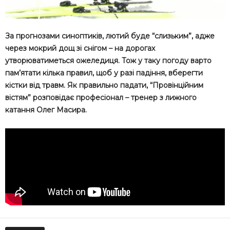
За прогнозами синоптиків, лютий буде “слизьким”, адже
через мокрий дощ зі снігом – на дорогах
утворюватиметься ожеледиця. Тож у таку погоду варто
пам’ятати кілька правил, щоб у разі падіння, вберегти
кістки від травм. Як правильно падати, “Провінційним
вістям” розповідає професіонал – тренер з лижного
катання Олег Масира.