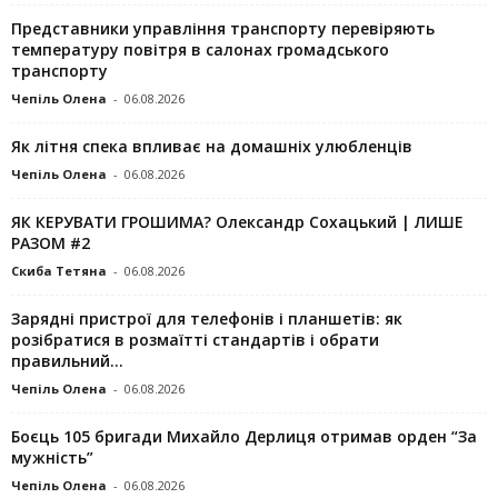
Представники управління транспорту перевіряють
температуру повітря в салонах громадського
транспорту
Чепіль Олена
-
06.08.2026
Як літня спека впливає на домашніх улюбленців
Чепіль Олена
-
06.08.2026
ЯК КЕРУВАТИ ГРОШИМА? Олександр Сохацький | ЛИШЕ
РАЗОМ #2
Скиба Тетяна
-
06.08.2026
Зарядні пристрої для телефонів і планшетів: як
розібратися в розмаїтті стандартів і обрати
правильний...
Чепіль Олена
-
06.08.2026
Боєць 105 бригади Михайло Дерлиця отримав орден “За
мужність”
Чепіль Олена
-
06.08.2026