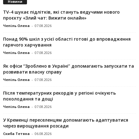
Новини
TV-4 шукає підлітків, які стануть ведучими нового
проєкту «Злий чат: Вижити онлайн»
Чепіль Олена
-
07.08.2026
Понад 90% шкіл з усієї області готові до впровадження
гарячого харчування
Чепіль Олена
-
07.08.2026
Як офіси “Зроблено в Україні” допомагають запускaти та
розвивати власну справу
Чепіль Олена
-
07.08.2026
Після температурних рекордів у регіоні очікують
похолодання та дощі
Чепіль Олена
-
07.08.2026
У Кременці переселенцям допомагають адаптуватися
через вирощування розсади
Скиба Тетяна
-
06.08.2026