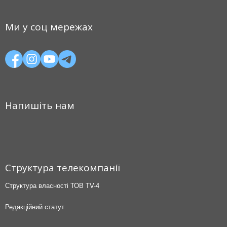
Ми у соц мережах
Напишіть нам
Структура телекомпанії
Структура власності ТОВ TV-4
Редакційний статут