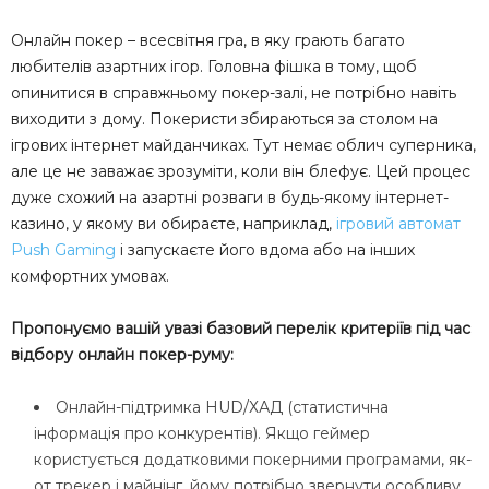
Онлайн покер – всесвітня гра, в яку грають багато
любителів азартних ігор. Головна фішка в тому, щоб
опинитися в справжньому покер-залі, не потрібно навіть
виходити з дому. Покеристи збираються за столом на
ігрових інтернет майданчиках. Тут немає облич суперника,
але це не заважає зрозуміти, коли він блефує. Цей процес
дуже схожий на азартні розваги в будь-якому інтернет-
казино, у якому ви обираєте, наприклад,
ігровий автомат
Push Gaming
і запускаєте його вдома або на інших
комфортних умовах.
Пропонуємо вашій увазі базовий перелік критеріїв під час
відбору онлайн покер-руму:
Онлайн-підтримка HUD/ХАД (статистична
інформація про конкурентів). Якщо геймер
користується додатковими покерними програмами, як-
от трекер і майнінг, йому потрібно звернути особливу