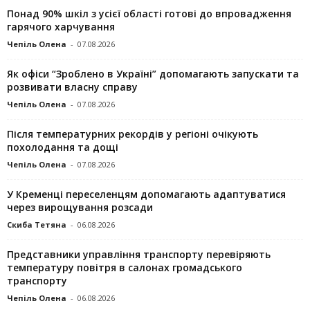
Понад 90% шкіл з усієї області готові до впровадження
гарячого харчування
Чепіль Олена
-
07.08.2026
Як офіси “Зроблено в Україні” допомагають запускaти та
розвивати власну справу
Чепіль Олена
-
07.08.2026
Після температурних рекордів у регіоні очікують
похолодання та дощі
Чепіль Олена
-
07.08.2026
У Кременці переселенцям допомагають адаптуватися
через вирощування розсади
Скиба Тетяна
-
06.08.2026
Представники управління транспорту перевіряють
температуру повітря в салонах громадського
транспорту
Чепіль Олена
-
06.08.2026