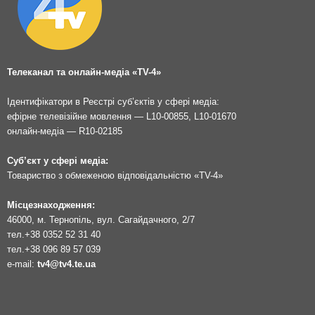
Телеканал та онлайн-медіа «TV-4»
Ідентифікатори в Реєстрі суб’єктів у сфері медіа:
ефірне телевізійне мовлення — L10-00855, L10-01670
онлайн-медіа — R10-02185
Суб’єкт у сфері медіа:
Товариство з обмеженою відповідальністю «TV-4»
Місцезнаходження:
46000, м. Тернопіль, вул. Сагайдачного, 2/7
тел.
+38 0352 52 31 40
тел.
+38 096 89 57 039
e-mail:
tv4@tv4.te.ua