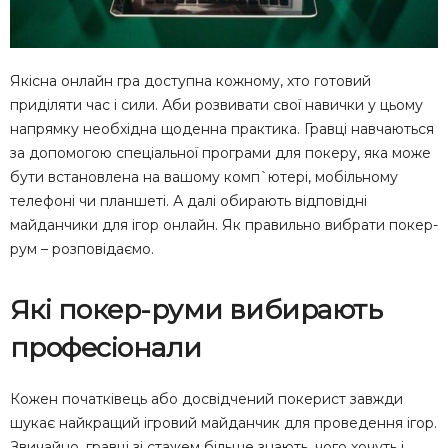
Якісна онлайн гра доступна кожному, хто готовий
приділяти час і сили. Аби розвивати свої навички у цьому
напрямку необхідна щоденна практика. Гравці навчаються
за допомогою спеціальної програми для покеру, яка може
бути встановлена на вашому комп`ютері, мобільному
телефоні чи планшеті. А далі обирають відповідні
майданчики для ігор онлайн. Як правильно вибрати покер-
рум – розповідаємо.
Які покер-руми вибирають
професіонали
Кожен початківець або досвідчений покерист завжди
шукає найкращий ігровий майданчик для проведення ігор.
Звичайно, гравці зі стажем більше знають, чого хочуть і