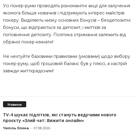
Усі покер-руми проводять різноманітні акції для залучення
якомога більше новачків і підтримують інтерес майстрів
покеру. Виділяють низку основних бонусів – бездепозитні
бонуси, що відіграються за депозит, і миттєві за
поповнення депозиту. Політика отримання залежить від
обраної покер-кімнати!
Не нехтуйте базовими правилами (умовами) щодо вибору
покер-руму, щоб грошовий баланс був у плюсі, а настрій
завжди життєрадісним!
Новини
TV-4 шукає підлітків, які стануть ведучими нового
проєкту «Злий чат: Вижити онлайн»
Чепіль Олена
-
07.08.2026