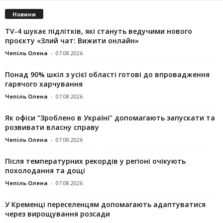
Новини
TV-4 шукає підлітків, які стануть ведучими нового
проєкту «Злий чат: Вижити онлайн»
Чепіль Олена
-
07.08.2026
Понад 90% шкіл з усієї області готові до впровадження
гарячого харчування
Чепіль Олена
-
07.08.2026
Як офіси “Зроблено в Україні” допомагають запускaти та
розвивати власну справу
Чепіль Олена
-
07.08.2026
Після температурних рекордів у регіоні очікують
похолодання та дощі
Чепіль Олена
-
07.08.2026
У Кременці переселенцям допомагають адаптуватися
через вирощування розсади