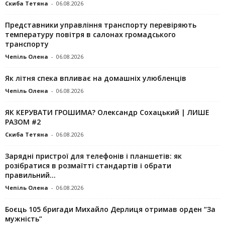
Скиба Тетяна
-
06.08.2026
Представники управління транспорту перевіряють
температуру повітря в салонах громадського
транспорту
Чепіль Олена
-
06.08.2026
Як літня спека впливає на домашніх улюбленців
Чепіль Олена
-
06.08.2026
ЯК КЕРУВАТИ ГРОШИМА? Олександр Сохацький | ЛИШЕ
РАЗОМ #2
Скиба Тетяна
-
06.08.2026
Зарядні пристрої для телефонів і планшетів: як
розібратися в розмаїтті стандартів і обрати
правильний...
Чепіль Олена
-
06.08.2026
Боєць 105 бригади Михайло Дерлиця отримав орден “За
мужність”