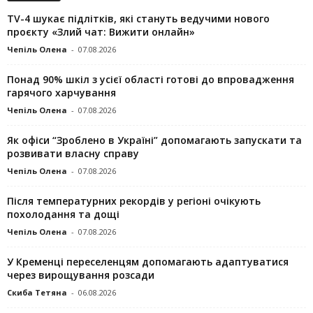
TV-4 шукає підлітків, які стануть ведучими нового
проєкту «Злий чат: Вижити онлайн»
Чепіль Олена
-
07.08.2026
Понад 90% шкіл з усієї області готові до впровадження
гарячого харчування
Чепіль Олена
-
07.08.2026
Як офіси “Зроблено в Україні” допомагають запускaти та
розвивати власну справу
Чепіль Олена
-
07.08.2026
Після температурних рекордів у регіоні очікують
похолодання та дощі
Чепіль Олена
-
07.08.2026
У Кременці переселенцям допомагають адаптуватися
через вирощування розсади
Скиба Тетяна
-
06.08.2026