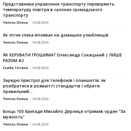
Представники управління транспорту перевіряють
температуру повітря в салонах громадського
транспорту
Чепіль Олена
-
06.08.2026
Як літня спека впливає на домашніх улюбленців
Чепіль Олена
-
06.08.2026
ЯК КЕРУВАТИ ГРОШИМА? Олександр Сохацький | ЛИШЕ
РАЗОМ #2
Скиба Тетяна
-
06.08.2026
Зарядні пристрої для телефонів і планшетів: як
розібратися в розмаїтті стандартів і обрати
правильний...
Чепіль Олена
-
06.08.2026
Боєць 105 бригади Михайло Дерлиця отримав орден “За
мужність”
Чепіль Олена
-
06.08.2026