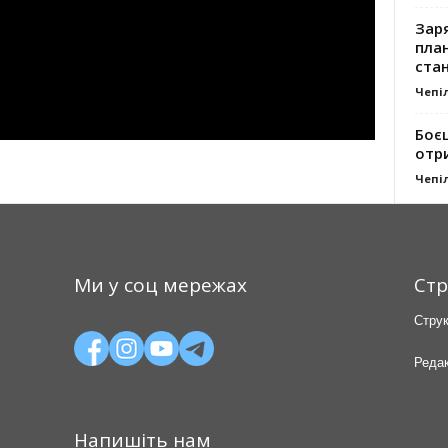
Заря
план
стан
Чепі
Боє
отр
Чепі
Ми у соц мережах
Стр
Струк
Редак
Напишіть нам