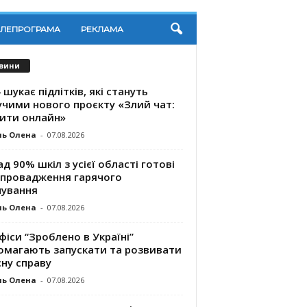
ЕЛЕПРОГРАМА
РЕКЛАМА
вини
 шукає підлітків, які стануть
учими нового проєкту «Злий чат:
ити онлайн»
ль Олена
-
07.08.2026
д 90% шкіл з усієї області готові
впровадження гарячого
чування
ль Олена
-
07.08.2026
фіси “Зроблено в Україні”
омагають запускaти та розвивати
ну справу
ль Олена
-
07.08.2026