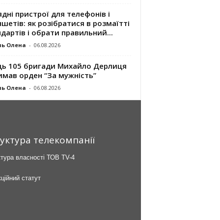
дні пристрої для телефонів і
шетів: як розібратися в розмаїтті
дартів і обрати правильний...
ль Олена
-
06.08.2026
ць 105 бригади Михайло Дерлиця
имав орден “За мужність”
ль Олена
-
06.08.2026
уктура телекомпанії
тура власності ТОВ TV-4
ційний статут