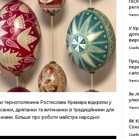
Післ
регі
Чепі
У К
доп
вир
Скиб
Пре
пер
сал
Чепі
Як л
улю
и тернополянина Ростислава Крамара відкрили у
Чепі
санки, дряпанки та витинанки із традиційними для
унками. Більше про роботи майстра народної
ЯК 
Сох
Скиб