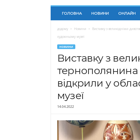
ГОЛОВНА
НОВИНИ
ОНЛАЙН
додому
Новини
Виставку з великодніми дивот
художньому музеї
НОВИНИ
Виставку з вел
тернополянина 
відкрили у обл
музеї
14.04.2022