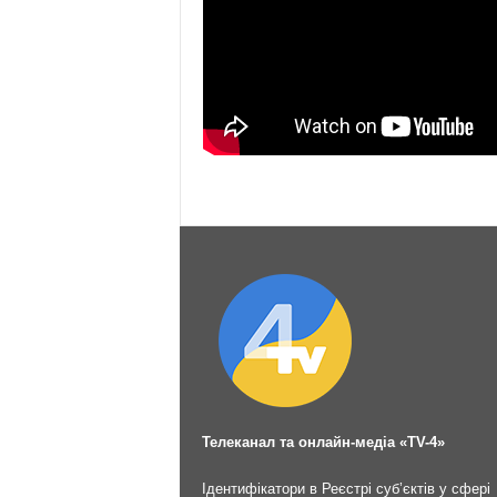
Телеканал та онлайн-медіа «TV-4»
Ідентифікатори в Реєстрі суб’єктів у сфері