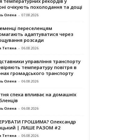
я температурних рекордів у
оні очікують похолодання та дощі
ль Олена
-
07.08.2026
ременці переселенцям
омагають адаптуватися через
ощування розсади
а Тетяна
-
06.08.2026
дставники управління транспорту
евіряють температуру повітря в
онах громадського транспорту
ль Олена
-
06.08.2026
ітня спека впливає на домашніх
бленців
ль Олена
-
06.08.2026
КЕРУВАТИ ГРОШИМА? Олександр
ацький | ЛИШЕ РАЗОМ #2
а Тетяна
-
06.08.2026