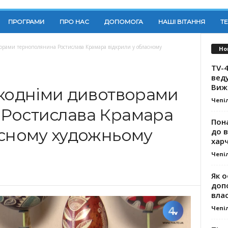
ПРОГРАМИ
ПРО НАС
ДОПОМОГА
НАШІ ВІТАННЯ
Т
ворами тернополянина Ростислава Крамара відкрили у обласному
Но
TV-4
вед
Виж
икодніми дивотворами
Чепі
Ростислава Крамара
Пона
асному художньому
до 
хар
Чепі
Як о
доп
влас
Чепі