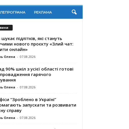
ЕЛЕПРОГРАМА
РЕКЛАМА
вини
 шукає підлітків, які стануть
учими нового проєкту «Злий чат:
ити онлайн»
ль Олена
-
07.08.2026
д 90% шкіл з усієї області готові
впровадження гарячого
чування
ль Олена
-
07.08.2026
фіси “Зроблено в Україні”
омагають запускaти та розвивати
ну справу
ль Олена
-
07.08.2026