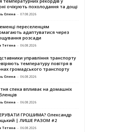
я температурних рекордів у
оні очікують похолодання та дощі
ль Олена
-
07.08.2026
ременці переселенцям
омагають адаптуватися через
ощування розсади
а Тетяна
-
06.08.2026
дставники управління транспорту
евіряють температуру повітря в
онах громадського транспорту
ль Олена
-
06.08.2026
ітня спека впливає на домашніх
бленців
ль Олена
-
06.08.2026
КЕРУВАТИ ГРОШИМА? Олександр
ацький | ЛИШЕ РАЗОМ #2
а Тетяна
-
06.08.2026