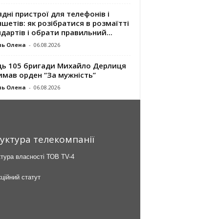
дні пристрої для телефонів і
шетів: як розібратися в розмаїтті
дартів і обрати правильний...
ль Олена
-
06.08.2026
ць 105 бригади Михайло Дерлиця
имав орден “За мужність”
ль Олена
-
06.08.2026
уктура телекомпанії
тура власності ТОВ TV-4
ційний статут