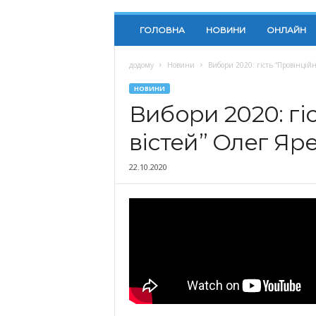
ГОЛОВНА
НОВИНИ
ОНЛАЙН
додому
Новини
Вибори 2020: гість “Провінцій
НОВИНИ
Вибори 2020: гі
вістей” Олег Яр
22.10.2020