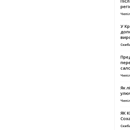
Післ
регі
Чепі
У К
доп
вир
Скиб
Пре
пер
сал
Чепі
Як л
улю
Чепі
ЯК 
Сох
Скиб