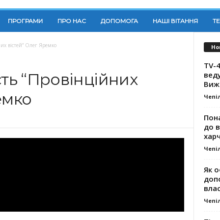
ПРОГРАМИ
ПРО НАС
ДОПОМОГА
НАШІ ВІТАННЯ
Т
них вістей” Олег Яремко
Но
TV-4
вед
сть “Провінційних
Виж
емко
Чепі
Пона
до 
хар
Чепі
Як о
доп
влас
Чепі