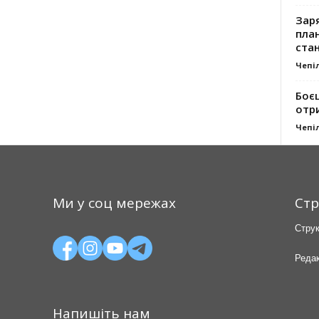
Заря
план
стан
Чепі
Боє
отр
Чепі
Ми у соц мережах
Стр
Струк
Редак
Напишіть нам