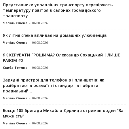
Представники управління транспорту перевіряють
температуру повітря в салонах громадського
транспорту
Чепіль Олена
-
06.08.2026
Як літня спека впливає на домашніх улюбленців
Чепіль Олена
-
06.08.2026
ЯК КЕРУВАТИ ГРОШИМА? Олександр Сохацький | ЛИШЕ
РАЗОМ #2
Скиба Тетяна
-
06.08.2026
Зарядні пристрої для телефонів і планшетів: як
розібратися в розмаїтті стандартів і обрати
правильний...
Чепіль Олена
-
06.08.2026
Боєць 105 бригади Михайло Дерлиця отримав орден “За
мужність”
Чепіль Олена
-
06.08.2026