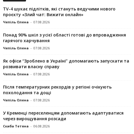
TV-4 шукає підлітків, які стануть ведучими нового
проєкту «Злий чат: Вижити онлайн»
Чепіль Олена
-
07.08.2026
Понад 90% шкіл з усієї області готові до впровадження
гарячого харчування
Чепіль Олена
-
07.08.2026
Як офіси “Зроблено в Україні” допомагають запускaти та
розвивати власну справу
Чепіль Олена
-
07.08.2026
Після температурних рекордів у регіоні очікують
похолодання та дощі
Чепіль Олена
-
07.08.2026
У Кременці переселенцям допомагають адаптуватися
через вирощування розсади
Скиба Тетяна
-
06.08.2026