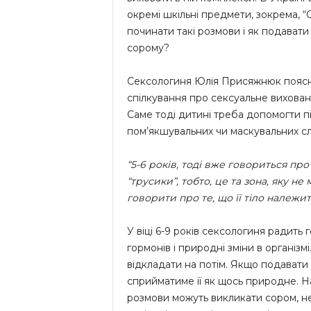
окремі шкільні предмети, зокрема, “
починати такі розмови і як подавати 
сорому?
Сексологиня Юлія Присяжнюк поясню
спілкування про сексуальне виховання
Саме тоді дитині треба допомогти пі
пом’якшувальних чи маскувальних сл
“5-6 років, тоді вже говориться про 
“трусики”, тобто, це та зона, яку н
говорити про те, що її тіло належит
У віці 6-9 років сексологиня радить
гормонів і природні зміни в організм
відкладати на потім. Якщо подавати
сприйматиме її як щось природне. Нат
розмови можуть викликати сором, не