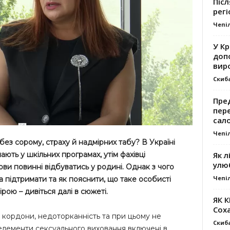
Післ
регі
Чепі
У К
доп
вир
Скиб
Пре
пер
сал
Чепі
ез сорому, страху й надмірних табу? В Україні
Як л
ють у шкільних програмах, утім фахівці
улю
ви повинні відбуватись у родині. Однак з чого
Чепі
а підтримати та як пояснити, що таке особисті
ірою – дивіться далі в сюжеті.
ЯК 
Сох
 кордони, недоторканність та при цьому не
Скиб
 елементи сексуального виховання включені в