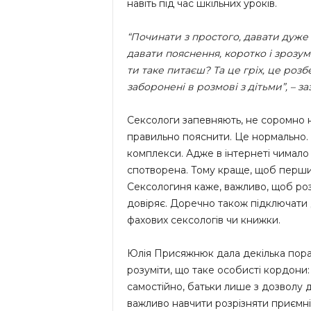
навіть під час шкільних уроків.
“Починати з простого, давати дуже
давати пояснення, коротко і зрозум
ти таке питаєш? Та це гріх, це роз
заборонені в розмові з дітьми”, – 
Сексологи запевняють, не соромно н
правильно пояснити. Це нормально. 
комплекси. Адже в інтернеті чимало
спотворена. Тому краще, щоб перши
Сексологиня каже, важливо, щоб розм
довіряє. Доречно також підключати д
фахових сексологів чи книжки.
Юлія Присяжнюк дала декілька пора
розуміти, що таке особисті кордони
самостійно, батьки лише з дозволу д
важливо навчити розрізняти приємні