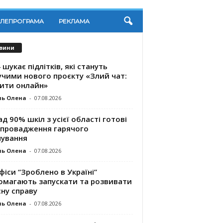
ЕЛЕПРОГРАМА
РЕКЛАМА
вини
 шукає підлітків, які стануть
учими нового проєкту «Злий чат:
ити онлайн»
ль Олена
-
07.08.2026
д 90% шкіл з усієї області готові
впровадження гарячого
чування
ль Олена
-
07.08.2026
фіси “Зроблено в Україні”
омагають запускaти та розвивати
ну справу
ль Олена
-
07.08.2026