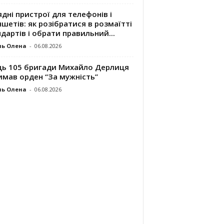
дні пристрої для телефонів і
шетів: як розібратися в розмаїтті
дартів і обрати правильний...
ль Олена
-
06.08.2026
ць 105 бригади Михайло Дерлиця
имав орден “За мужність”
ль Олена
-
06.08.2026