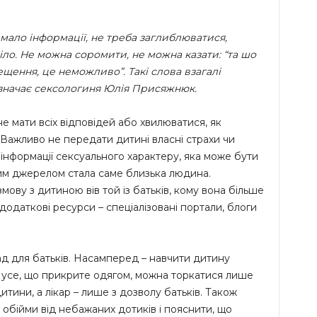
 мало інформації, не треба заглиблюватися,
іло. Не можна соромити, не можна казати: “та шо
бещення, це неможливо”. Такі слова взагалі
зазначає сексологиня Юлія Присяжнюк.
е мати всіх відповідей або хвилюватися, як
Важливо не передати дитині власні страхи чи
 інформації сексуального характеру, яка може бути
м джерелом стала саме близька людина.
ову з дитиною вів той із батьків, кому вона більше
одаткові ресурси – спеціалізовані портали, блоги
д для батьків. Насамперед – навчити дитину
: усе, що прикрите одягом, можна торкатися лише
итини, а лікар – лише з дозволу батьків. Також
 обійми від небажаних дотиків і пояснити, що