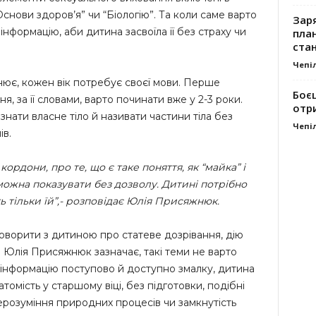
Основи здоров’я” чи “Біологію”. Та коли саме варто
Заря
інформацію, аби дитина засвоїла її без страху чи
план
стан
Чепі
є, кожен вік потребує своєї мови. Перше
Боє
, за її словами, варто починати вже у 2-3 роки.
отр
знати власне тіло й називати частини тіла без
Чепі
ів.
кордони, про те, що є таке поняття, як “майка” і
е можна показувати без дозволу. Дитині потрібно
ь тільки їй”,- розповідає Юлія Присяжнюк.
 говорити з дитиною про статеве дозрівання, дію
і. Юлія Присяжнюк зазначає, такі теми не варто
 інформацію поступово й доступно змалку, дитина
омість у старшому віці, без підготовки, подібні
розуміння природних процесів чи замкнутість