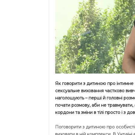
Як говорити з дитиною про інтимне б
сексуальне виховання частково вивча
наголошують – перші й головні розмо
почати розмову, аби не травмувати, 
кордони та зміни в тілі просто і з дов
Поговорити з дитиною про особисті
виховати в ній комплекси. В Україні