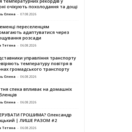
я температурних рекордів у
оні очікують похолодання та дощі
ль Олена
-
07.08.2026
ременці переселенцям
омагають адаптуватися через
ощування розсади
а Тетяна
-
06.08.2026
дставники управління транспорту
евіряють температуру повітря в
онах громадського транспорту
ль Олена
-
06.08.2026
ітня спека впливає на домашніх
бленців
ль Олена
-
06.08.2026
КЕРУВАТИ ГРОШИМА? Олександр
ацький | ЛИШЕ РАЗОМ #2
а Тетяна
-
06.08.2026