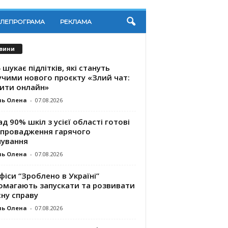
ЕЛЕПРОГРАМА
РЕКЛАМА
вини
 шукає підлітків, які стануть
учими нового проєкту «Злий чат:
ити онлайн»
ль Олена
-
07.08.2026
д 90% шкіл з усієї області готові
впровадження гарячого
чування
ль Олена
-
07.08.2026
фіси “Зроблено в Україні”
омагають запускaти та розвивати
ну справу
ль Олена
-
07.08.2026