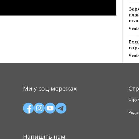
Заря
план
стан
Чепі
Боє
отр
Чепі
Ми у соц мережах
Стр
Струк
Редак
Напишіть нам