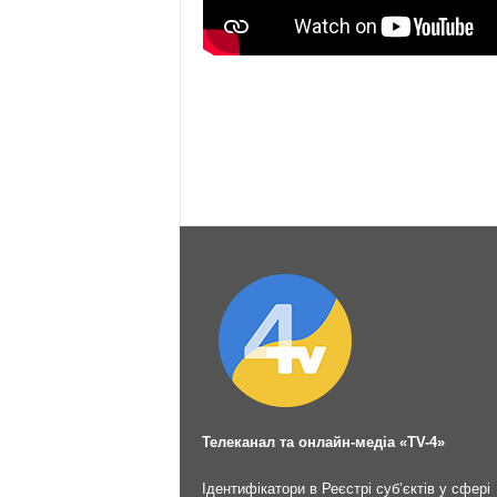
Телеканал та онлайн-медіа «TV-4»
Ідентифікатори в Реєстрі суб’єктів у сфері