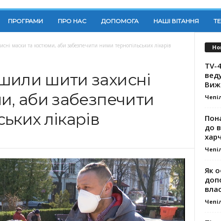
ПРОГРАМИ
ПРО НАС
ДОПОМОГА
НАШІ ВІТАННЯ
Т
сні маски та костюми, аби забезпечити ними тернопільських лікарів
Но
TV-4
вед
шили шити захисні
Виж
и, аби забезпечити
Чепі
ьких лікарів
Пона
до 
хар
Чепі
Як о
доп
влас
Чепі