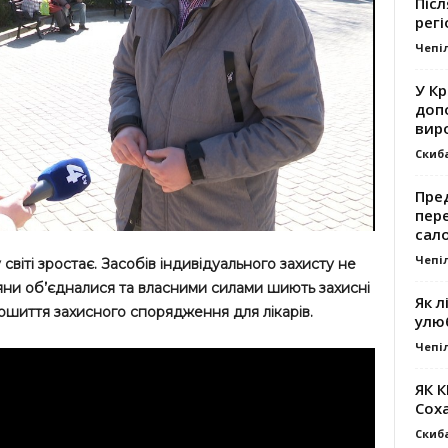
Післ
регі
Чепі
У К
доп
вир
Скиб
Пре
пер
сал
Чепі
світі зростає. Засобів індивідуального захисту не
яни об’єдналися та власними силами шиють захисні
Як л
ошиття захисного спорядження для лікарів.
улю
Чепі
ЯК 
Сох
Скиб