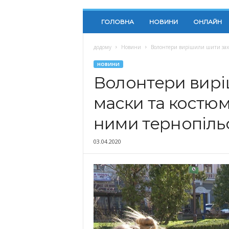
ГОЛОВНА
НОВИНИ
ОНЛАЙН
додому
Новини
Волонтери вирішили шити захи
НОВИНИ
Волонтери вирі
маски та костюм
ними тернопільс
03.04.2020