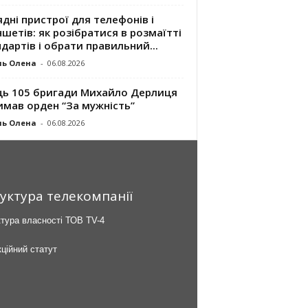
дні пристрої для телефонів і
шетів: як розібратися в розмаїтті
дартів і обрати правильний...
ль Олена
-
06.08.2026
ць 105 бригади Михайло Дерлиця
имав орден “За мужність”
ль Олена
-
06.08.2026
уктура телекомпанії
тура власності ТОВ TV-4
ційний статут