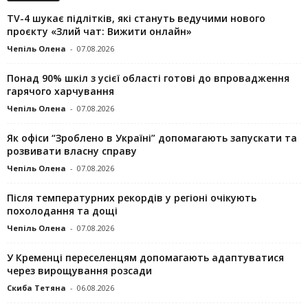
TV-4 шукає підлітків, які стануть ведучими нового
проєкту «Злий чат: Вижити онлайн»
Чепіль Олена
-
07.08.2026
Понад 90% шкіл з усієї області готові до впровадження
гарячого харчування
Чепіль Олена
-
07.08.2026
Як офіси “Зроблено в Україні” допомагають запускaти та
розвивати власну справу
Чепіль Олена
-
07.08.2026
Після температурних рекордів у регіоні очікують
похолодання та дощі
Чепіль Олена
-
07.08.2026
У Кременці переселенцям допомагають адаптуватися
через вирощування розсади
Скиба Тетяна
-
06.08.2026