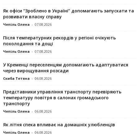
Як офіси “Зроблено в Україні” допомагають запускaти та
розвивати власну справу
Чепіль Олена
-
07.08.2026
Після температурних рекордів у регіоні очікують
похолодання та дощі
Чепіль Олена
-
07.08.2026
У Кременці переселенцям допомагають адаптуватися
через вирощування розсади
Скиба Тетяна
-
06.08.2026
Представники управління транспорту перевіряють
температуру повітря в салонах громадського
транспорту
Чепіль Олена
-
06.08.2026
Як літня спека впливає на домашніх улюбленців
Чепіль Олена
-
06.08.2026