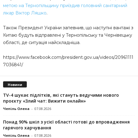
метою на Тернопільщину приїздив головний санітарний
лікар Віктор Ляшко
.
Також Президент України запевнив, що наступні вантажі з
Китаю будуть відправлені у Тернопільську та Чернівецьку
області, де ситуація найскладніша.
https://www.facebook.com/president.gov.ua/videos/20961111
7036841/
Новини
TV-4 шукає підлітків, які стануть ведучими нового
проєкту «Злий чат: Вижити онлайн»
Чепіль Олена
-
07.08.2026
Понад 90% шкіл з усієї області готові до впровадження
гарячого харчування
Чепіль Олена
-
07.08.2026