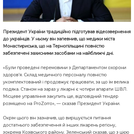
Президент України традиційно підготував відеозвернення
до українців. У ньому він запевнив, що медики міста
Монастириська, що на Тернопільщині повністю
забезпечені захисними засобами на найближчі дні.
«Були проведені перемовини з Департаментом охорони
здоров’я. Склад медичного персоналу повністю
укомплектований і продовжує працювати, за що їм велика
подяка. Станом на зараз у лікарні є чотири апарати ШВЛ.
Місцеве управління закупить ще, відповідний тендер
розміщено на ProZorro», — сказав Президент України.
Окрім цього він зазначив, що вирішується питання
достатнього забезпечення й інших лікарень регіону,
зокрема Козівського району. Зеленський сказав, що з цією