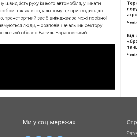
Тер
у швидкість руху їхнього автомобіля, уникати
пору
асобом, так як в подальшому це призводить до
агро
но, транспортний засіб виїжджає за межі проїзної
Чепі
равмуються люди, – розповів начальник сектору
пільській області Василь Барановський.
Від 
«бро
танц
Чепі
Ми у соц мережах
Стр
Струк