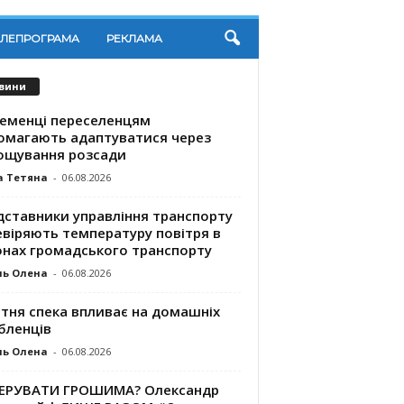
ЕЛЕПРОГРАМА
РЕКЛАМА
вини
ременці переселенцям
омагають адаптуватися через
ощування розсади
а Тетяна
-
06.08.2026
дставники управління транспорту
евіряють температуру повітря в
онах громадського транспорту
ль Олена
-
06.08.2026
ітня спека впливає на домашніх
бленців
ль Олена
-
06.08.2026
КЕРУВАТИ ГРОШИМА? Олександр