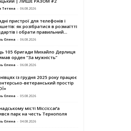
ацький | ЛИШЕ РАЗОМ #2
а Тетяна
-
06.08.2026
дні пристрої для телефонів і
шетів: як розібратися в розмаїтті
дартів і обрати правильний...
ль Олена
-
06.08.2026
ць 105 бригади Михайло Дерлиця
имав орден “За мужність”
ль Олена
-
06.08.2026
нівцях із грудня 2025 року працює
онтерсько-ветеранський простір
ОЇ»
ль Олена
-
05.08.2026
надському місті Міссіссаґа
ився парк на честь Тернополя
ль Олена
-
04.08.2026