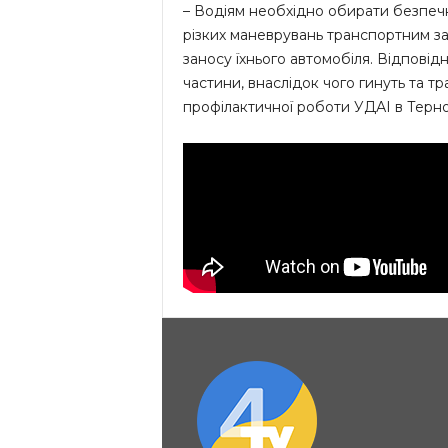
– Водіям необхідно обирати безпечн
різких маневрувань транспортним з
заносу їхнього автомобіля. Відповід
частини, внаслідок чого гинуть та т
профілактичної роботи УДАІ в Терно