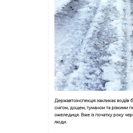
Державтоінспекція закликає водіїв 
снігом, дощем, туманом та різкими 
ожеледиця. Вже із початку року чере
люди.