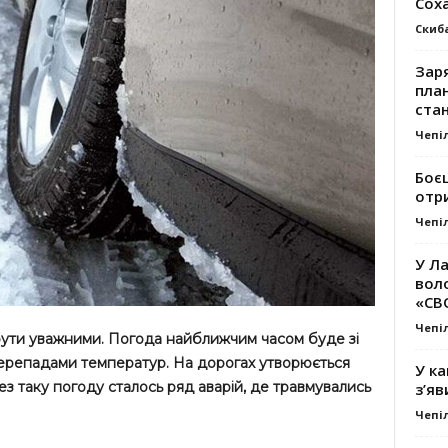
Сох
Скиб
Заря
план
стан
Чепі
Боє
отр
Чепі
У Ла
вол
«СВ
Чепі
бути уважними. Погода найближчим часом буде зі
перепадами температур. На дорогах утворюється
У ка
з таку погоду сталось ряд аварій, де травмувались
з’яв
Чепі