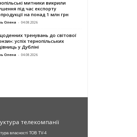
нопільські митники викрили
шення під час експорту
продукції на понад 1 млн грн
ль Олена
-
04.08.2026
щоденних тренувань до світової
нзи»: успіх тернопільських
івниць у Дубліні
ль Олена
-
04.08.2026
уктура телекомпанії
тура власності ТОВ TV-4