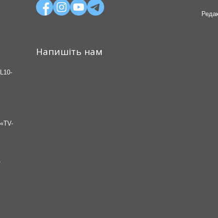
Редак
Напишіть нам
L10-
«TV-
7