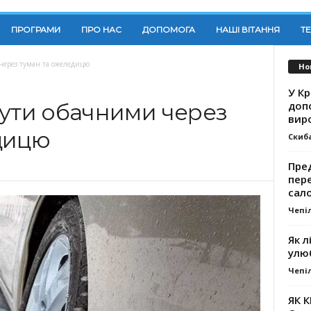
ПРОГРАМИ
ПРО НАС
ДОПОМОГА
НАШІ ВІТАННЯ
Т
через туман та ожеледицю
Но
У К
доп
бути обачними через
вир
дицю
Скиб
Пре
пер
сал
Чепі
Як л
улю
Чепі
ЯК 