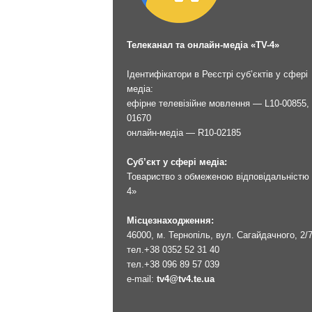
Телеканал та онлайн-медіа «TV-4»
Ідентифікатори в Реєстрі суб’єктів у сфері
медіа:
ефірне телевізійне мовлення — L10-00855, 
01670
онлайн-медіа — R10-02185
Суб’єкт у сфері медіа:
Товариство з обмеженою відповідальністю 
4»
Місцезнаходження:
46000, м. Тернопіль, вул. Сагайдачного, 2/
тел.
+38 0352 52 31 40
тел.
+38 096 89 57 039
e-mail:
tv4@tv4.te.ua